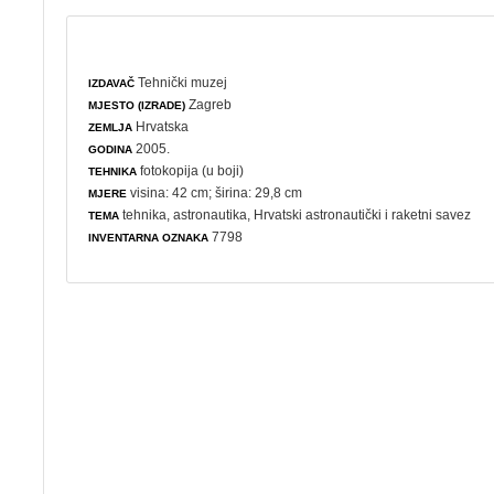
Tehnički muzej
IZDAVAČ
Zagreb
MJESTO (IZRADE)
Hrvatska
ZEMLJA
2005.
GODINA
fotokopija (u boji)
TEHNIKA
visina: 42 cm; širina: 29,8 cm
MJERE
tehnika
,
astronautika
, Hrvatski astronautički i raketni savez
TEMA
7798
INVENTARNA OZNAKA