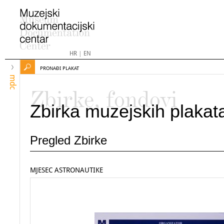
HR
|
EN
PRONAĐI PLAKAT
mdc
Zbirke, fondovi
Zbirka muzejskih plakat
Pregled Zbirke
MJESEC ASTRONAUTIKE