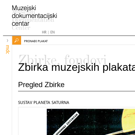
HR
|
EN
PRONAĐI PLAKAT
mdc
Zbirke, fondovi
Zbirka muzejskih plakat
Pregled Zbirke
SUSTAV PLANETA SATURNA