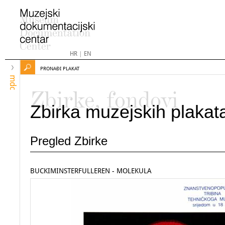
HR
|
EN
PRONAĐI PLAKAT
mdc
Zbirke, fondovi
Zbirka muzejskih plakat
Pregled Zbirke
BUCKIMINSTERFULLEREN - MOLEKULA