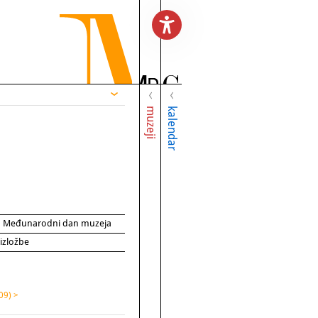
muzeji
kalendar
za Međunarodni dan muzeja
 izložbe
09) >