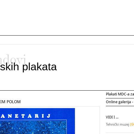
ndovi
skih plakata
Plakati MDC-a 
NIM POLOM
Online galerija -
VIDI I ...
Tehnički muzej
(6