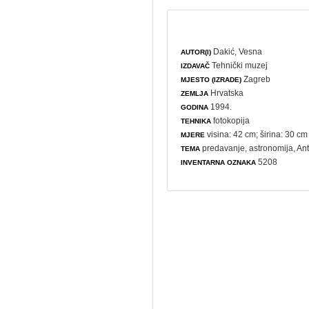
Dakić, Vesna
AUTOR(I)
Tehnički muzej
IZDAVAČ
Zagreb
MJESTO (IZRADE)
Hrvatska
ZEMLJA
1994.
GODINA
fotokopija
TEHNIKA
visina: 42 cm; širina: 30 cm
MJERE
predavanje
,
astronomija
, An
TEMA
5208
INVENTARNA OZNAKA