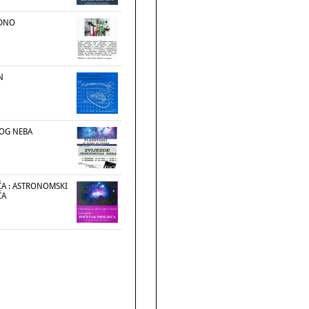
EDNO
N
KOG NEBA
ĆA : ASTRONOMSKI
ĆA