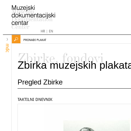
HR
|
EN
PRONAĐI PLAKAT
mdc
Zbirke, fondovi
Zbirka muzejskih plakat
Pregled Zbirke
TAKTILNI DNEVNIK