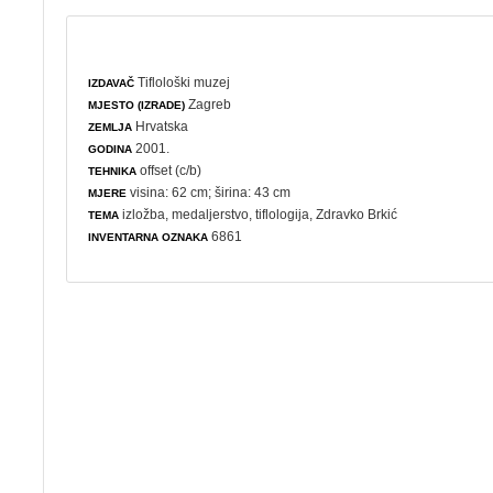
Tiflološki muzej
IZDAVAČ
Zagreb
MJESTO (IZRADE)
Hrvatska
ZEMLJA
2001.
GODINA
offset (c/b)
TEHNIKA
visina: 62 cm; širina: 43 cm
MJERE
izložba
,
medaljerstvo
,
tiflologija
, Zdravko Brkić
TEMA
6861
INVENTARNA OZNAKA