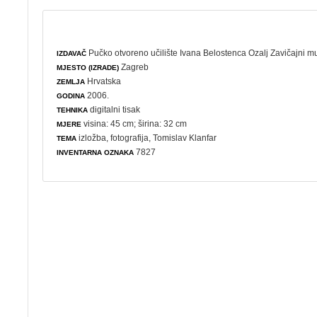
Pučko otvoreno učilište Ivana Belostenca Ozalj Zavičajni m
IZDAVAČ
Zagreb
MJESTO (IZRADE)
Hrvatska
ZEMLJA
2006.
GODINA
digitalni tisak
TEHNIKA
visina: 45 cm; širina: 32 cm
MJERE
izložba
,
fotografija
, Tomislav Klanfar
TEMA
7827
INVENTARNA OZNAKA