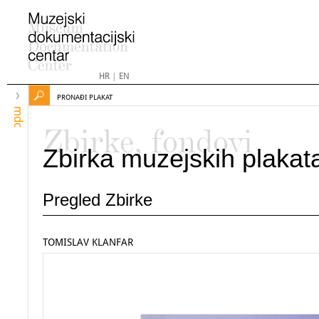
HR
|
EN
PRONAĐI PLAKAT
mdc
Zbirke, fondovi
Zbirka muzejskih plakat
Pregled Zbirke
TOMISLAV KLANFAR