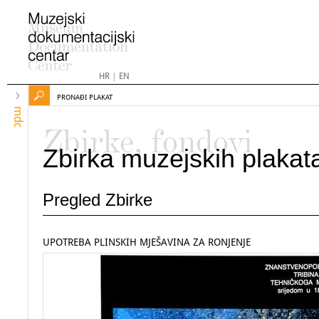
HR
|
EN
PRONAĐI PLAKAT
mdc
Zbirke, fondovi
Zbirka muzejskih plakat
Pregled Zbirke
UPOTREBA PLINSKIH MJEŠAVINA ZA RONJENJE