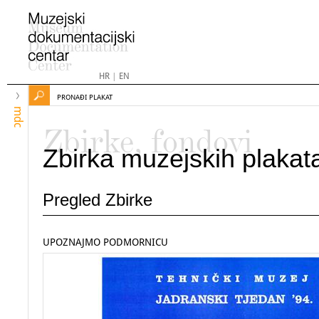
HR
|
EN
PRONAĐI PLAKAT
mdc
Zbirke, fondovi
Zbirka muzejskih plakat
Pregled Zbirke
UPOZNAJMO PODMORNICU