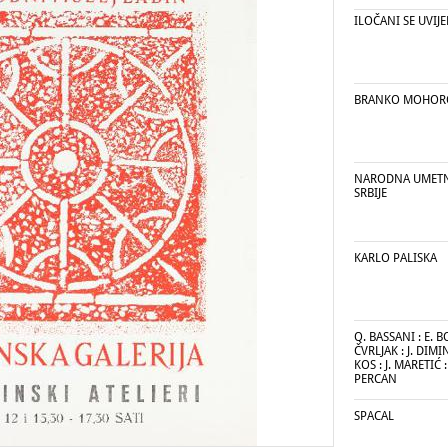
ILOČANI SE UVIJ
BRANKO MOHOROV
NARODNA UMETN
SRBIJE
KARLO PALISKA
Q. BASSANI : E. 
ČVRLJAK : J. DIMIN
KOS : J. MARETIĆ :
PERCAN
SPACAL