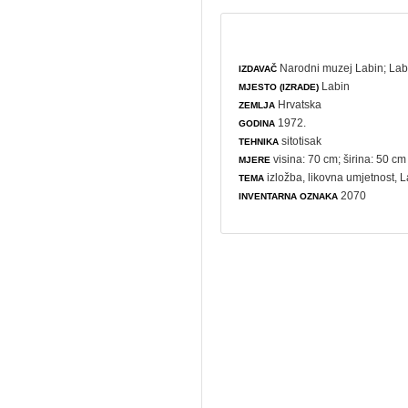
Narodni muzej Labin
;
Lab
IZDAVAČ
Labin
MJESTO (IZRADE)
Hrvatska
ZEMLJA
1972.
GODINA
sitotisak
TEHNIKA
visina: 70 cm; širina: 50 cm
MJERE
izložba
,
likovna umjetnost
, 
TEMA
2070
INVENTARNA OZNAKA