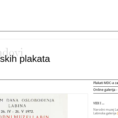
ndovi
skih plakata
Plakati MDC-a 
Online galerija -
VIDI I ...
Narodni muzej L
Labinska galerija