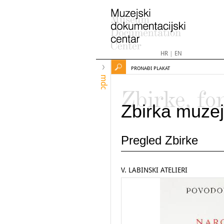
HR
|
EN
PRONAĐI PLAKAT
mdc
Zbirke, fo
Zbirka muzej
Pregled Zbirke
V. LABINSKI ATELIERI