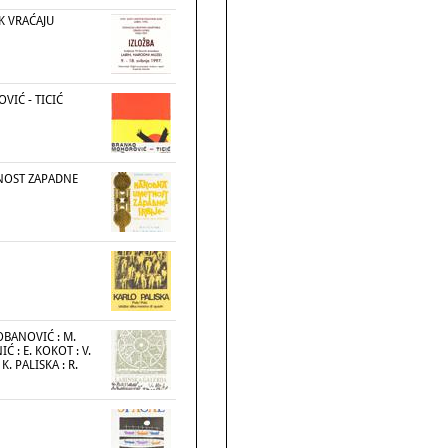
EK VRAĆAJU
IĆ - TICIĆ
OST ZAPADNE
BOBANOVIĆ : M.
IĆ : E. KOKOT : V.
 K. PALISKA : R.