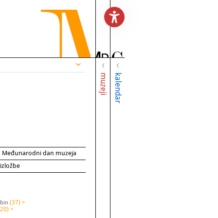
muzeji
kalendar
za Međunarodni dan muzeja
 izložbe
abin
(37) >
(20) >