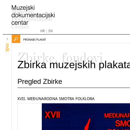
HR
|
EN
PRONAĐI PLAKAT
mdc
Zbirke, fondovi
Zbirka muzejskih plakat
Pregled Zbirke
XVII. MEĐUNARODNA SMOTRA FOLKLORA