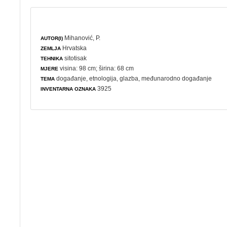
Mihanović, P.
AUTOR(I)
Hrvatska
ZEMLJA
sitotisak
TEHNIKA
visina: 98 cm; širina: 68 cm
MJERE
događanje
,
etnologija
,
glazba
,
međunarodno događanje
TEMA
3925
INVENTARNA OZNAKA