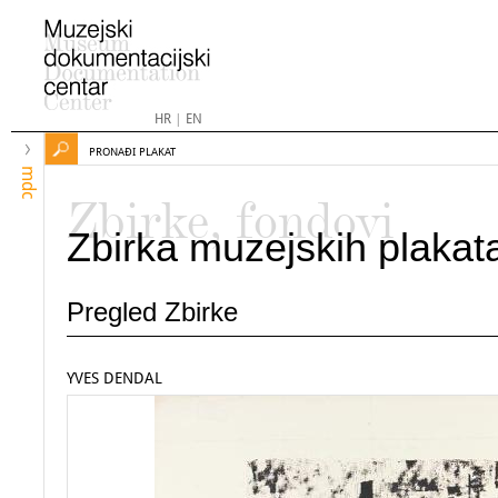
HR
|
EN
PRONAĐI PLAKAT
mdc
Zbirke, fondovi
Zbirka muzejskih plakat
Pregled Zbirke
YVES DENDAL