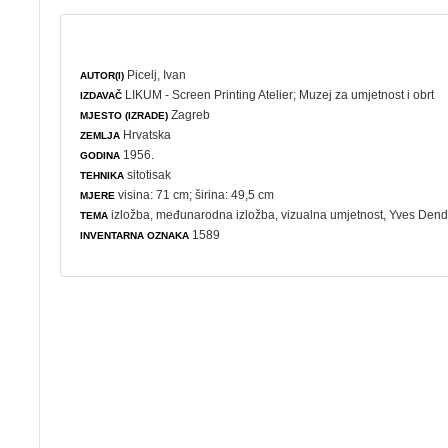
Picelj, Ivan
AUTOR(I)
LIKUM - Screen Printing Atelier
;
Muzej za umjetnost i obrt
IZDAVAČ
Zagreb
MJESTO (IZRADE)
Hrvatska
ZEMLJA
1956.
GODINA
sitotisak
TEHNIKA
visina: 71 cm; širina: 49,5 cm
MJERE
izložba
,
međunarodna izložba
,
vizualna umjetnost
, Yves Dend
TEMA
1589
INVENTARNA OZNAKA