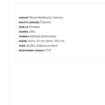
Muzej Međimurja Čakovec
IZDAVAČ
Čakovec
MJESTO (IZRADE)
Hrvatska
ZEMLJA
1992.
GODINA
sitotisak (jedna boja)
TEHNIKA
visina: 42 cm; širina: 29,5 cm
MJERE
izložba
,
kulturna povijest
TEMA
4747
INVENTARNA OZNAKA