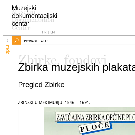
HR
|
EN
PRONAĐI PLAKAT
mdc
Zbirke, fondovi
Zbirka muzejskih plakat
Pregled Zbirke
ZRINSKI U MEĐIMURJU, 1546. - 1691.