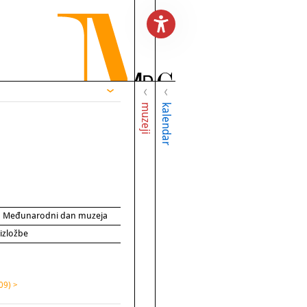
muzeji
kalendar
za Međunarodni dan muzeja
 izložbe
09) >