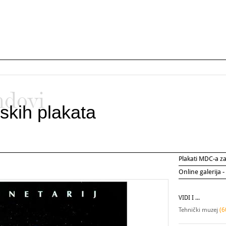
ndovi
skih plakata
Plakati MDC-a 
Online galerija -
VIDI I ...
Tehnički muzej
(6