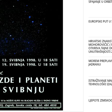
SPAJANJE U ORBIT
EUROPSKI PUT U
HRVATSKI ZNANS
MOHOROVIČIĆ (1
OTKRIVA TAJNE 
UNUTRAŠNJOSTI 
MOREM PREPLAVLJ
JADRANU
ISTRAŽIVANJE M
TEHNOLOŠKI IZA
LJEPOTE ZIMSKO