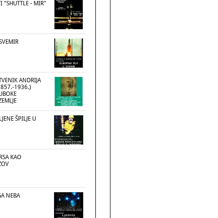
I "SHUTTLE - MIR"
 SVEMIR
TVENIK ANDRIJA
857.-1936.)
DUBOKE
ZEMLJE
ENE ŠPILJE U
ARSA KAO
ZOV
GA NEBA