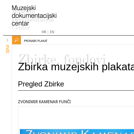
HR
|
EN
PRONAĐI PLAKAT
mdc
Zbirke, fondovi
Zbirka muzejskih plakat
Pregled Zbirke
ZVONIMIR KAMENAR FUNČI