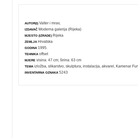
Valter i mrav,
AUTOR(I)
Moderna galerija (Rijeka)
IZDAVAČ
Rijeka
MJESTO (IZRADE)
Hrvatska
ZEMLJA
1995.
GODINA
offset
TEHNIKA
visina: 47 cm; širina: 63 cm
MJERE
izložba
,
slikarstvo
,
skulptura
,
instalacija
,
akvarel
,
Kamenar Funč
TEMA
5243
INVENTARNA OZNAKA