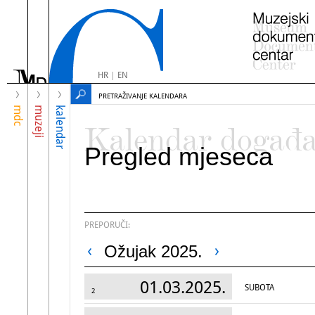
HR
|
EN
PRETRAŽIVANJE KALENDARA
mdc
muzeji
kalendar
Kalendar događ
Pregled mjeseca
PREPORUČI:
Ožujak 2025.
01.03.2025.
SUBOTA
2