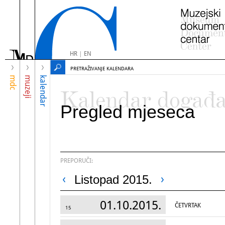
HR
|
EN
PRETRAŽIVANJE KALENDARA
mdc
muzeji
kalendar
Kalendar događ
Pregled mjeseca
PREPORUČI:
Listopad 2015.
01.10.2015.
ČETVRTAK
15