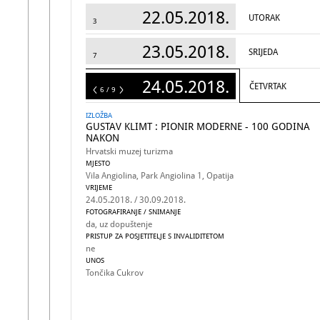
22.05.2018.
UTORAK
3
23.05.2018.
SRIJEDA
7
24.05.2018.
ČETVRTAK
9
6 / 9
IZLOŽBA
GUSTAV KLIMT : PIONIR MODERNE - 100 GODINA
NAKON
Hrvatski muzej turizma
MJESTO
Vila Angiolina, Park Angiolina 1, Opatija
VRIJEME
24.05.2018. / 30.09.2018.
FOTOGRAFIRANJE / SNIMANJE
da, uz dopuštenje
PRISTUP ZA POSJETITELJE S INVALIDITETOM
ne
UNOS
Tončika Cukrov