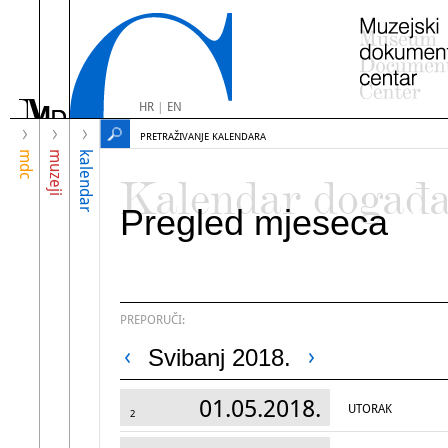
HR
|
EN
PRETRAŽIVANJE KALENDARA
mdc
muzeji
kalendar
Kalendar događ
Pregled mjeseca
PREPORUČI:
Svibanj 2018.
01.05.2018.
UTORAK
2