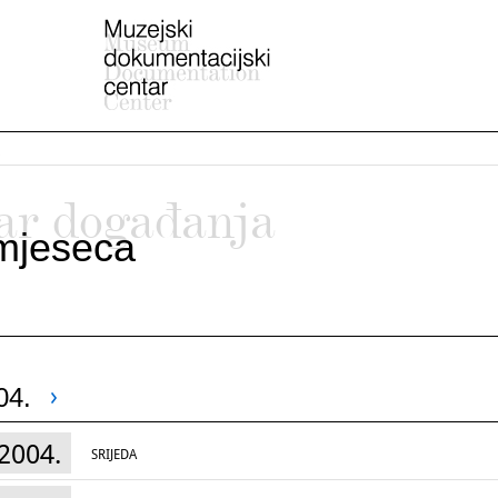
ar događanja
mjeseca
04.
2004.
SRIJEDA