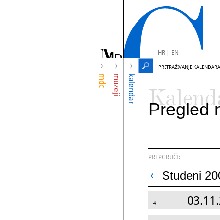
HR
|
EN
PRETRAŽIVANJE KALENDARA
mdc
muzeji
kalendar
Kalend
Pregled 
PREPORUČI:
Studeni 20
03.11.
4