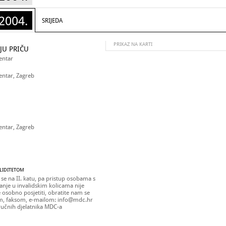
2004.
SRIJEDA
PRIKAZ NA KARTI
JU PRIČU
entar
entar, Zagreb
entar, Zagreb
ALIDITETOM
 se na II. katu, pa pristup osobama s
nje u invalidskim kolicama nije
osobno posjetiti, obratite nam se
m, faksom, e-mailom: info@mdc.hr
stručnih djelatnika MDC-a