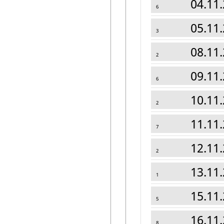
04.11.
6
05.11.
3
08.11.
2
09.11.
6
10.11.
2
11.11.
7
12.11.
2
13.11.
1
15.11.
5
16.11.
8