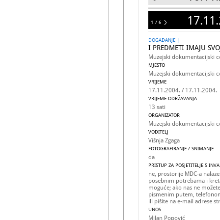
17.11.
1 / 6
6
DOGADANJE |
I PREDMETI IMAJU SVO
Muzejski dokumentacijski c
MJESTO
Muzejski dokumentacijski c
VRIJEME
17.11.2004. / 17.11.2004.
VRIJEME ODRŽAVANJA
13 sati
ORGANIZATOR
Muzejski dokumentacijski c
VODITELJ
Višnja Zgaga
FOTOGRAFIRANJE / SNIMANJE
da
PRISTUP ZA POSJETITELJE S INV
ne, prostorije MDC-a nalaze
posebnim potrebama i kreta
moguće; ako nas ne možete 
pismenim putem, telefono
ili pišite na e-mail adrese 
UNOS
Milan Popović