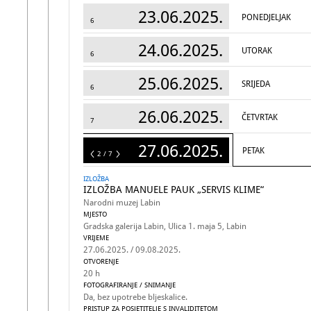
23.06.2025.
PONEDJELJAK
6
24.06.2025.
UTORAK
6
25.06.2025.
SRIJEDA
6
26.06.2025.
ČETVRTAK
7
27.06.2025.
PETAK
7
2 / 7
IZLOŽBA
IZLOŽBA MANUELE PAUK „SERVIS KLIME“
Narodni muzej Labin
MJESTO
Gradska galerija Labin, Ulica 1. maja 5, Labin
VRIJEME
27.06.2025. / 09.08.2025.
OTVORENJE
20 h
FOTOGRAFIRANJE / SNIMANJE
Da, bez upotrebe bljeskalice.
PRISTUP ZA POSJETITELJE S INVALIDITETOM