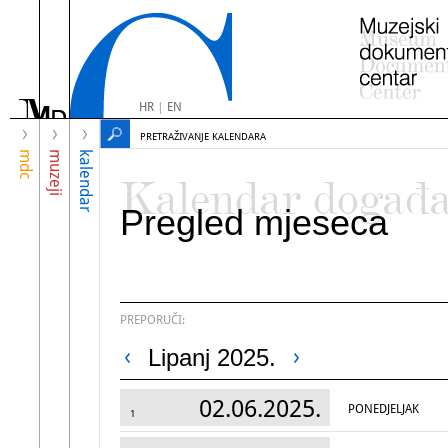
HR
|
EN
PRETRAŽIVANJE KALENDARA
mdc
muzeji
kalendar
Kalendar događ
Pregled mjeseca
PREPORUČI:
Lipanj 2025.
02.06.2025.
PONEDJELJAK
1