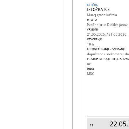
IZLOŽBA
IZLOŽBA P.S.
Muzej grada Kaštela
MJESTO
Istočno krilo Dioklecijanov
VRIJEME
21.05.2026. / 21.05.2026.
OTVORENJE
18 h
FOTOGRAFIRANJE / SNIMANJE
dopušteno u nekomercijalne
PRISTUP ZA POSJETITELJE S INV
ne
UNOS
MDC
22.05.
13