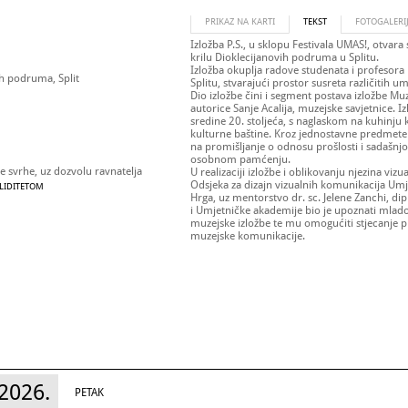
PRIKAZ NA KARTI
TEKST
FOTOGALERI
Izložba P.S., u sklopu Festivala UMAS!, otvara
krilu Dioklecijanovih podruma u Splitu.
Izložba okuplja radove studenata i profesor
ih podruma, Split
Splitu, stvarajući prostor susreta različitih um
Dio izložbe čini i segment postava izložbe Mu
autorice Sanje Acalija, muzejske savjetnice. 
sredine 20. stoljeća, s naglaskom na kuhinju k
kulturne baštine. Kroz jednostavne predmete i
na promišljanje o odnosu prošlosti i sadašnj
osobnom pamćenju.
 svrhe, uz dozvolu ravnatelja
U realizaciji izložbe i oblikovanju njezina vizu
Odsjeka za dizajn vizualnih komunikacija Umje
ALIDITETOM
Hrga, uz mentorstvo dr. sc. Jelene Zanchi, dipl
i Umjetničke akademije bio je upoznati mlad
muzejske izložbe te mu omogućiti stjecanje p
muzejske komunikacije.
2026.
PETAK