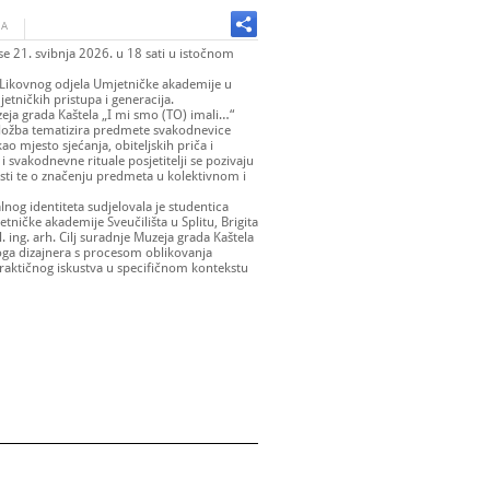
JA
 se 21. svibnja 2026. u 18 sati u istočnom
a Likovnog odjela Umjetničke akademije u
jetničkih pristupa i generacija.
zeja grada Kaštela „I mi smo (TO) imali…“
Izložba tematizira predmete svakodnevice
ao mjesto sjećanja, obiteljskih priča i
 svakodnevne rituale posjetitelji se pozivaju
osti te o značenju predmeta u kolektivnom i
alnog identiteta sudjelovala je studentica
tničke akademije Sveučilišta u Splitu, Brigita
. ing. arh. Cilj suradnje Muzeja grada Kaštela
oga dizajnera s procesom oblikovanja
raktičnog iskustva u specifičnom kontekstu