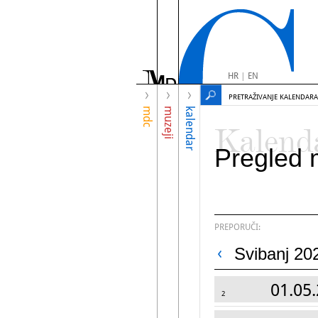
HR
|
EN
PRETRAŽIVANJE KALENDARA
mdc
muzeji
kalendar
Kalend
Pregled 
PREPORUČI:
Svibanj 20
01.05.
2