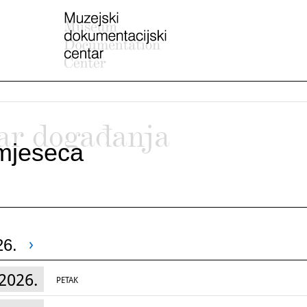
ar događanja
mjeseca
26.
2026.
PETAK