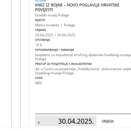
IZLOŽBA
KNEZ IZ BOJNE – NOVO POGLAVLJE HRVATSKE
POVIJESTI
Gradski muzej Požega
MJESTO
Matice hrvatske 1, Požega
VRIJEME
29.04.2025. / 29.06.2025.
OTVORENJE
18 h
FOTOGRAFIRANJE / SNIMANJE
besplatno uz dopuštenje stručnog djelatnika Gradskog muzeja
Požega
PRISTUP ZA POSJETITELJE S INVALIDITETOM
da, u Centru za posjetitelje „Požeška kuća“, dislociranom odjel
Gradskog muzeja Požega
UNOS
MDC
30.04.2025.
SRIJEDA
5