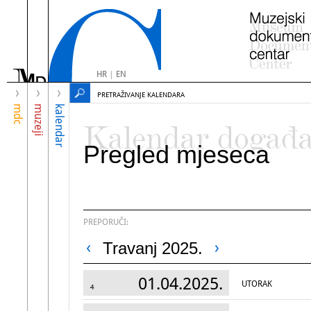
HR
|
EN
PRETRAŽIVANJE KALENDARA
mdc
muzeji
kalendar
Kalendar događ
Pregled mjeseca
PREPORUČI:
Travanj 2025.
01.04.2025.
UTORAK
4