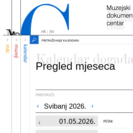
HR
|
EN
PRETRAŽIVANJE KALENDARA
mdc
muzeji
kalendar
Kalendar događ
Pregled mjeseca
PREPORUČI:
Svibanj 2026.
01.05.2026.
PETAK
2