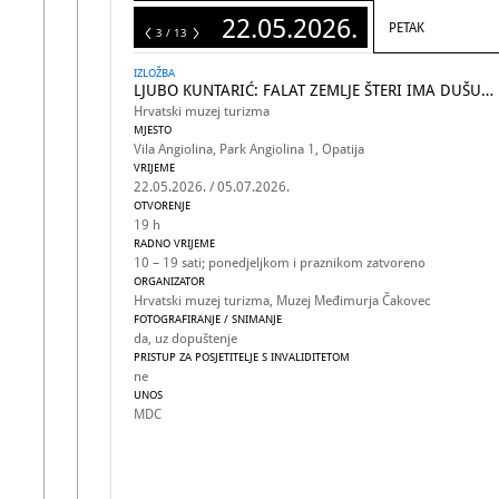
22.05.2026.
PETAK
13
3 / 13
IZLOŽBA
LJUBO KUNTARIĆ: FALAT ZEMLJE ŠTERI IMA DUŠU…
Hrvatski muzej turizma
MJESTO
Vila Angiolina, Park Angiolina 1, Opatija
VRIJEME
22.05.2026. / 05.07.2026.
OTVORENJE
19 h
RADNO VRIJEME
10 – 19 sati; ponedjeljkom i praznikom zatvoreno
ORGANIZATOR
Hrvatski muzej turizma, Muzej Međimurja Čakovec
FOTOGRAFIRANJE / SNIMANJE
da, uz dopuštenje
PRISTUP ZA POSJETITELJE S INVALIDITETOM
ne
UNOS
MDC