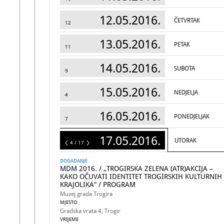
12.05.2016.
ČETVRTAK
12
13.05.2016.
PETAK
11
14.05.2016.
SUBOTA
9
15.05.2016.
NEDJELJA
4
16.05.2016.
PONEDJELJAK
7
17.05.2016.
UTORAK
17
4 / 17
DOGADANJE
MDM 2016. / „TROGIRSKA ZELENA (ATR)AKCIJA –
KAKO OČUVATI IDENTITET TROGIRSKIH KULTURNIH
KRAJOLIKA“ / PROGRAM
Muzej grada Trogira
MJESTO
Gradska vrata 4, Trogir
VRIJEME