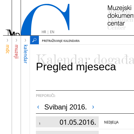
HR
|
EN
PRETRAŽIVANJE KALENDARA
mdc
muzeji
kalendar
Kalendar događ
Pregled mjeseca
PREPORUČI:
Svibanj 2016.
01.05.2016.
NEDJELJA
1