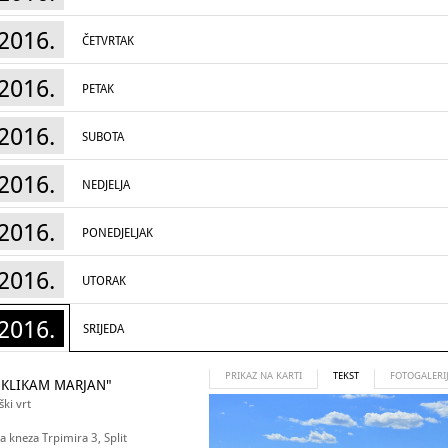
2016.
ČETVRTAK
2016.
PETAK
2016.
SUBOTA
2016.
NEDJELJA
2016.
PONEDJELJAK
2016.
UTORAK
2016.
SRIJEDA
PRIKAZ NA KARTI
TEKST
FOTOGALERI
I KLIKAM MARJAN"
ki vrt
a kneza Trpimira 3, Split