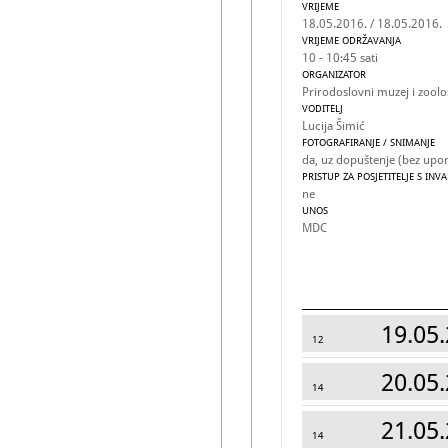
VRIJEME
18.05.2016. / 18.05.2016.
VRIJEME ODRŽAVANJA
10 - 10:45 sati
ORGANIZATOR
Prirodoslovni muzej i zoološ
VODITELJ
Lucija Šimić
FOTOGRAFIRANJE / SNIMANJE
da, uz dopuštenje (bez upora
PRISTUP ZA POSJETITELJE S INV
ne
UNOS
MDC
19.05.
12
20.05.
14
21.05.
14