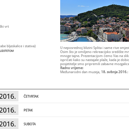
ki vrt
be bljeskalice i stativa)
U neposrednoj blizini Splita i same rive smje
ALIDITETOM
Osim što je omiljeno rekreacijsko središte mn
mnoge tajne. Prezentacijom ćemo Vas na sliko
ispričati kako su nastajale plaže, kada je dob
posjetitelje smo pripremili zabavne mozgalic
Radno vrijeme:
Međunarodni dan muzeja,
18. svibnja 2016
.
2016.
ČETVRTAK
2016.
PETAK
2016.
SUBOTA