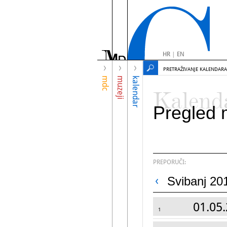
HR
|
EN
PRETRAŽIVANJE KALENDARA
mdc
muzeji
kalendar
Kalend
Pregled 
PREPORUČI:
Svibanj 20
01.05.
1