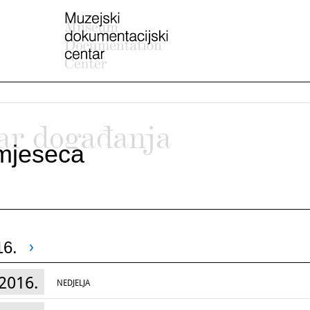
ar događanja
mjeseca
16.
2016.
NEDJELJA