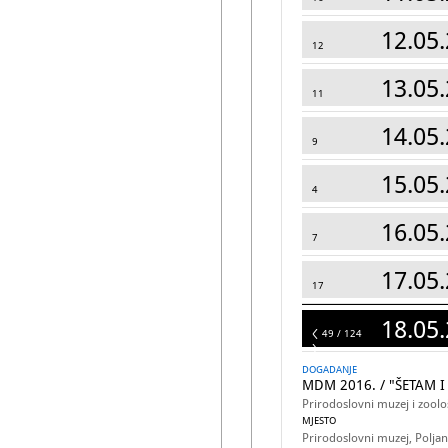
12.05.
12
13.05.
11
14.05.
9
15.05.
4
16.05.
7
17.05.
17
18.05.
124
49 / 124
DOGADANJE
MDM 2016. / "ŠETAM 
Prirodoslovni muzej i zoološ
MJESTO
Prirodoslovni muzej, Poljan