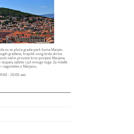
stila su se pluća grada-park šuma Marjan.
ogih građana, krajolik ovog brda skriva
viti način provesti kroz povijest Marjana,
io stupanj zaštite i još mnogo toga. Za mlađe
e i zagonetke o Marjanu.
: 9:00 - 20:00 sati