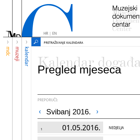
HR
|
EN
PRETRAŽIVANJE KALENDARA
mdc
muzeji
kalendar
Kalendar događ
Pregled mjeseca
PREPORUČI:
Svibanj 2016.
01.05.2016.
NEDJELJA
1