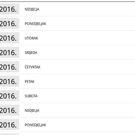
Posjetit će se dvorci Lužnica, Januševec i Lad
župna crkva Pohoda BDM u Mariji Gorici. Po pr
2016.
NEDJELJA
antičkim arheološkim lokalitetom Drenje-Lad
arheološkog parka.
2016.
PONEDJELJAK
2016.
UTORAK
2016.
SRIJEDA
2016.
ČETVRTAK
2016.
PETAK
2016.
SUBOTA
2016.
NEDJELJA
2016.
PONEDJELJAK