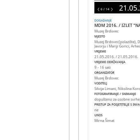
21.05.
14
6 / 14
DOGADANJE
MDM 2016. / IZLET "N
Muzej Brdovec
MJESTO
Muzej Brdovec(polazište), D
Javorju i Mariji Gorici, Arh
VRIJEME
21.05.2016. / 21.05.2016.
VRIJEME ODRŽAVANJA
9 - 16 sati
ORGANIZATOR
Muzej Brdovec
VODITELJ
Silvija Limani, Nikolina Kor
FOTOGRAFIRANJE / SNIMANJE
dopušteno za osobne svrhe, 
PRISTUP ZA POSJETITELJE S INV
ne
UNOS
Mirna Šimat