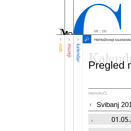
HR
|
EN
PRETRAŽIVANJE KALENDARA
mdc
muzeji
kalendar
Kalend
Pregled 
PREPORUČI:
Svibanj 20
01.05.
1