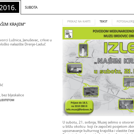
2016.
SUBOTA
PRIKAZ NA KARTI
TEKST
FOTOGALERI
AŠIM KRAJEM"
vorci Lužnica, Januševac, crkve u
eološko nalazište Drenje-Laduč
dić
bez bljeskalice
ALIDITETOM
U subotu, 21. svibnja, Muzej selimo o otvoren
u bližu okolicu koji će započeti posjetom zb
upoznavanje kulturnog krajolika i vlastite če