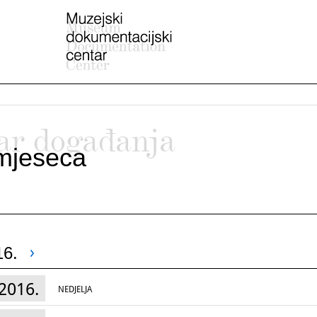
ar događanja
mjeseca
16.
2016.
NEDJELJA