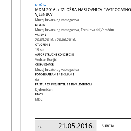
IZLOŽBA
MDM 2016. / IZLOŽBA NASLOVNICA "VATROGASN
VJESNIKA"
Muzej hrvatskog vatrogastva
MJESTO
Muzej hrvatskog vatrogastva, Trenkova 44,Varaždin
VRIJEME
20.05.2016. / 20.06.2016.
OTVORENJE
19 sati
AUTOR STRUČNE KONCEPCIJE
Vedran Runjić
ORGANIZATOR
Muzej hrvatskog vatrogastva
FOTOGRAFIRANJE / SNIMANJE
da
PRISTUP ZA POSJETITELJE S INVALIDITETOM
Djelomičan
UNOS
MDC
21.05.2016.
SUBOTA
14