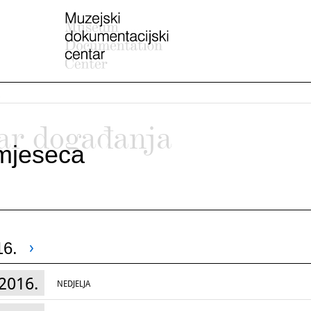
ar događanja
mjeseca
16.
2016.
NEDJELJA