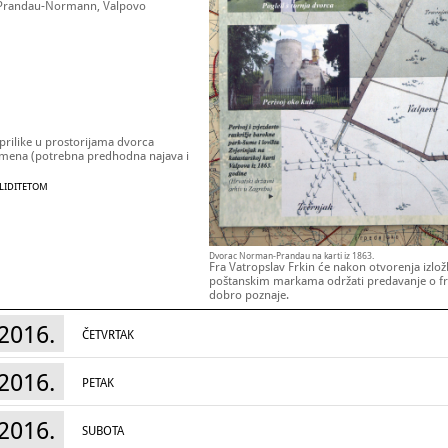
 Prandau-Normann, Valpovo
 prilike u prostorijama dvorca
vremena (potrebna predhodna najava i
ALIDITETOM
Dvorac Norman-Prandau na karti iz 1863.
Fra Vatropslav Frkin će nakon otvorenja izlož
poštanskim markama održati predavanje o fra
dobro poznaje.
Radno vrijeme:
2016.
ČETVRTAK
Međunarodni dan muzeja,
18. svibnja 2016
Europska noć muzeja,
21. svibnja 2016.
: 1
2016.
PETAK
2016.
SUBOTA