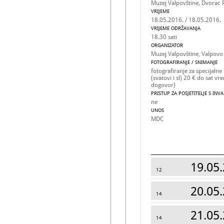
Muzej Valpovštine, Dvorac
VRIJEME
18.05.2016. / 18.05.2016.
VRIJEME ODRŽAVANJA
18.30 sati
ORGANIZATOR
Muzej Valpovštine, Valpovo
FOTOGRAFIRANJE / SNIMANJE
fotografiranje za specijalne
(svatovi i sl) 20 € do sat 
dogovor)
PRISTUP ZA POSJETITELJE S INV
ne
UNOS
MDC
19.05.
12
20.05.
14
21.05.
14