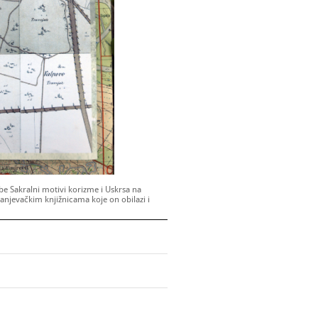
be Sakralni motivi korizme i Uskrsa na
njevačkim knjižnicama koje on obilazi i
.
: 10.00 – 20.00 sati
9.00 – 23.00 sati