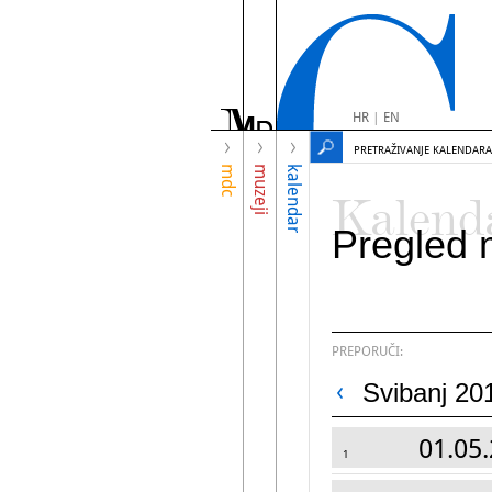
HR
|
EN
PRETRAŽIVANJE KALENDARA
mdc
muzeji
kalendar
Kalend
Pregled 
PREPORUČI:
Svibanj 20
01.05.
1