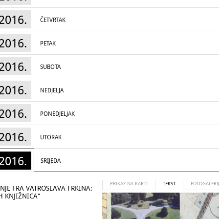
2016.
ČETVRTAK
2016.
PETAK
2016.
SUBOTA
2016.
NEDJELJA
2016.
PONEDJELJAK
2016.
UTORAK
2016.
SRIJEDA
PRIKAZ NA KARTI
TEKST
FOTOGALERI
NJE FRA VATROSLAVA FRKINA:
H KNJIŽNICA“