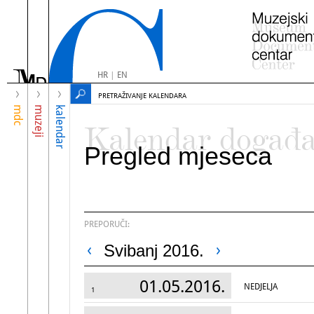
HR
|
EN
PRETRAŽIVANJE KALENDARA
mdc
muzeji
kalendar
Kalendar događ
Pregled mjeseca
PREPORUČI:
Svibanj 2016.
01.05.2016.
NEDJELJA
1