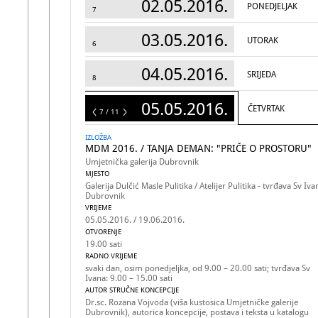
02.05.2016.
PONEDJELJAK
7
03.05.2016.
UTORAK
6
04.05.2016.
SRIJEDA
8
05.05.2016.
ČETVRTAK
11
7 / 11
IZLOŽBA
MDM 2016. / TANJA DEMAN: "PRIČE O PROSTORU"
Umjetnička galerija Dubrovnik
MJESTO
Galerija Dulčić Masle Pulitika / Atelijer Pulitika - tvrđava Sv Iva
Dubrovnik
VRIJEME
05.05.2016. / 19.06.2016.
OTVORENJE
19.00 sati
RADNO VRIJEME
svaki dan, osim ponedjeljka, od 9.00 – 20.00 sati; tvrđava Sv
Ivana: 9.00 – 15.00 sati
AUTOR STRUČNE KONCEPCIJE
Dr.sc. Rozana Vojvoda (viša kustosica Umjetničke galerije
Dubrovnik), autorica koncepcije, postava i teksta u katalogu