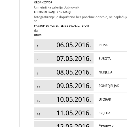
ORGANIZATOR
Umjetnička galerija Dubrovnik
FOTOGRAFIRANJE / SNIMANJE
fotografiranje je dopušteno bez posebne dozvole, ne naplaćuj
se
PRISTUP ZA POSJETITELJE S INVALIDITETOM
da
UNOS
Mirna Šimat
06.05.2016.
PETAK
9
07.05.2016.
SUBOTA
5
08.05.2016.
NEDJELJA
1
09.05.2016.
PONEDJELJAK
12
10.05.2016.
UTORAK
15
11.05.2016.
SRIJEDA
16
12.05.2016.
ČETVRTAK