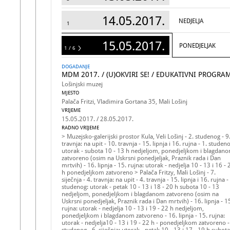
14.05.2017.
NEDJELJA
1
15.05.2017.
PONEDJELJAK
1 / 6
6
DOGADANJE
MDM 2017. / (U)OKVIRI SE! / EDUKATIVNI PROGRA
Lošinjski muzej
MJESTO
Palača Fritzi, Vladimira Gortana 35, Mali Lošinj
VRIJEME
15.05.2017. / 28.05.2017.
RADNO VRIJEME
> Muzejsko-galerijski prostor Kula, Veli Lošinj - 2. studenog - 9
travnja: na upit - 10. travnja - 15. lipnja i 16. rujna - 1. studen
utorak - subota 10 - 13 h nedjeljom, ponedjeljkom i blagdan
zatvoreno (osim na Uskrsni ponedjeljak, Praznik rada i Dan
mrtvih) - 16. lipnja - 15. rujna: utorak - nedjelja 10 - 13 i 16 - 
h ponedjeljkom zatvoreno > Palača Fritzy, Mali Lošinj - 7.
siječnja - 4. travnja: na upit - 4. travnja - 15. lipnja i 16. rujna -
studenog: utorak - petak 10 - 13 i 18 - 20 h subota 10 - 13
nedjeljom, ponedjeljkom i blagdanom zatvoreno (osim na
Uskrsni ponedjeljak, Praznik rada i Dan mrtvih) - 16. lipnja - 1
rujna: utorak - nedjelja 10 - 13 i 19 - 22 h nedjeljom,
ponedjeljkom i blagdanom zatvoreno - 16. lipnja - 15. rujna:
utorak - nedjelja10 - 13 i 19 - 22 h - ponedjeljkom zatvoreno -