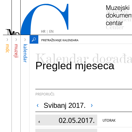
HR
|
EN
PRETRAŽIVANJE KALENDARA
mdc
muzeji
kalendar
Kalendar događ
Pregled mjeseca
PREPORUČI:
Svibanj 2017.
02.05.2017.
UTORAK
4