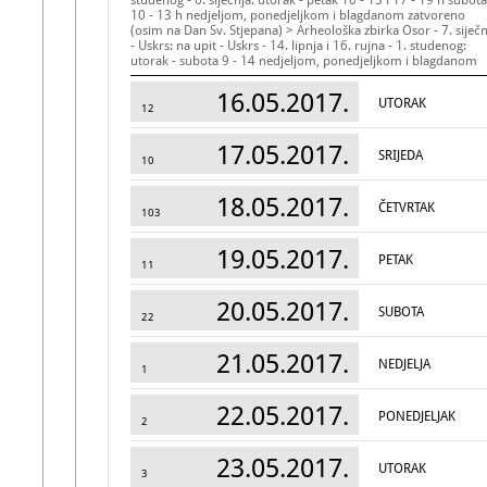
studenog - 6. siječnja: utorak - petak 10 - 13 i 17 - 19 h subota
10 - 13 h nedjeljom, ponedjeljkom i blagdanom zatvoreno
(osim na Dan Sv. Stjepana) > Arheološka zbirka Osor - 7. siječn
- Uskrs: na upit - Uskrs - 14. lipnja i 16. rujna - 1. studenog:
utorak - subota 9 - 14 nedjeljom, ponedjeljkom i blagdanom
zatvoreno (osim na Uskrsni ponedjeljak, Praznik rada i Dan
mrtvih) - 15. lipnja - 15. rujna: utorak - nedjelja 10 - 13 i 19 - 
16.05.2017.
UTORAK
h ponedjeljkom zatvoreno - 2. studenog - 6. siječnja: utorak -
12
subota 9 - 13 h nedjeljom, ponedjeljkom i blagdanom zatvor
AUTOR STRUČNE KONCEPCIJE
17.05.2017.
SRIJEDA
Marijana Dlačić, kustosica i Martinela Dragičević, muzejska
10
pedagoginja i kustosica
FOTOGRAFIRANJE / SNIMANJE
18.05.2017.
ČETVRTAK
> svi odjeli da, za osobne potrebe, bez upotrebe bljeskalice i
103
stativa, uz posebnu dozvolu ravnatelja
PRISTUP ZA POSJETITELJE S INVALIDITETOM
19.05.2017.
PETAK
ne
11
UNOS
Tončika Cukrov
20.05.2017.
SUBOTA
22
21.05.2017.
NEDJELJA
1
22.05.2017.
PONEDJELJAK
2
23.05.2017.
UTORAK
3