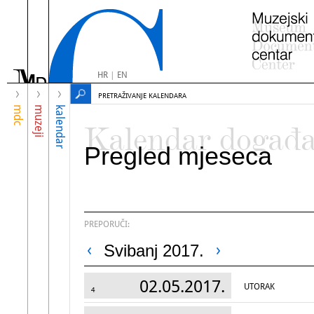
HR
|
EN
PRETRAŽIVANJE KALENDARA
mdc
muzeji
kalendar
Kalendar događ
Pregled mjeseca
PREPORUČI:
Svibanj 2017.
02.05.2017.
UTORAK
4