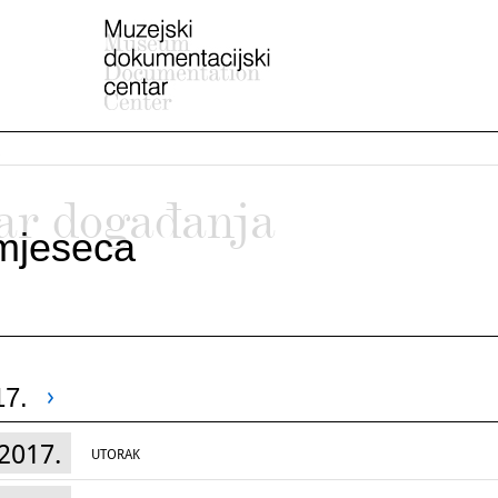
ar događanja
mjeseca
17.
2017.
UTORAK