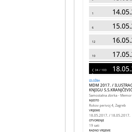
14.05.
1
15.05.
6
16.05.
12
17.05.
10
18.05.
103
34 / 103
IZLOŽBA
MDM 2017. / ILUSTRAC
KNJIGU S.S.KRANJČEVI
Samostalna zbirka - Memorij
MJESTO
Rokov perivoj 4, Zagreb
VRIJEME
18.05.2017. / 18.05.2017.
OTVORENJE
19 sati
RADNO VRIJEME