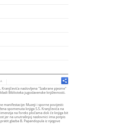
JA
S. Kranjčevića naslovljena "Izabrane pjesme"
nakladi Biblioteka jugoslavenske književnosti.
anifestacije: Muzeji i sporne povijesti:
ožena spomenuta knjiga S.S. Kranjčevića na
 dimenzija na foreks pločama dok će knjiga bit
ost jer na unutrašnjoj naslovnici ima potpis
 pratit glazba B. Papandopula iz njegove