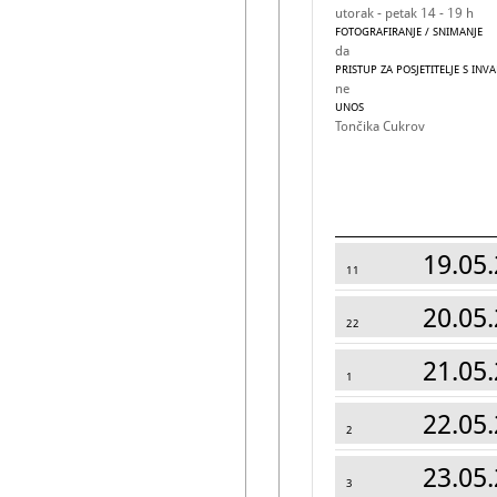
utorak - petak 14 - 19 h
FOTOGRAFIRANJE / SNIMANJE
da
PRISTUP ZA POSJETITELJE S INV
ne
UNOS
Tončika Cukrov
19.05.
11
20.05.
22
21.05.
1
22.05.
2
23.05.
3