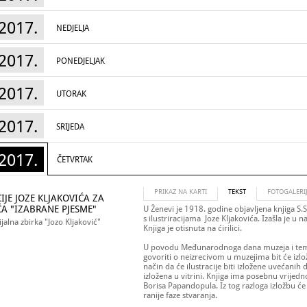
2017.
NEDJELJA
2017.
PONEDJELJAK
2017.
UTORAK
2017.
SRIJEDA
2017.
ČETVRTAK
PRIKAZ NA KARTI
TEKST
FOTOGALERI
IJE JOZE KLJAKOVIĆA ZA
ĆA "IZABRANE PJESME"
U Ženevi je 1918. godine objavljena knjiga S.
s ilustriracijama Joze Kljakovića. Izašla je u 
alna zbirka "Jozo Kljaković"
Knjiga je otisnuta na ćirilici.
U povodu Međunarodnoga dana muzeja i teme m
govoriti o neizrecivom u muzejima bit će izl
način da će ilustracije biti izložene uvećanih
izložena u vitrini. Knjiga ima posebnu vrijedn
Borisa Papandopula. Iz tog razloga izložbu će
ranije faze stvaranja.