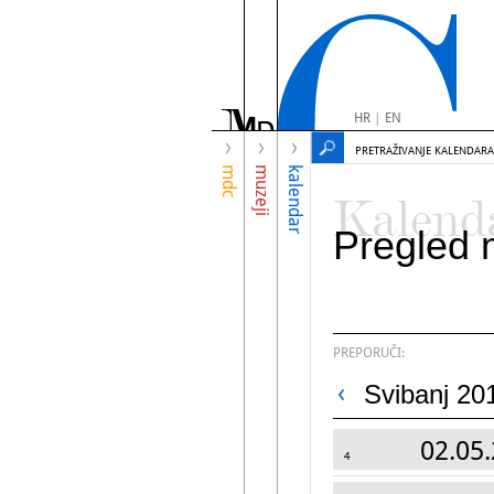
HR
|
EN
PRETRAŽIVANJE KALENDARA
mdc
muzeji
kalendar
Kalend
Pregled 
PREPORUČI:
Svibanj 20
02.05.
4