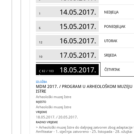
14.05.2017.
NEDJELJA
1
15.05.2017.
PONEDJELJAK
6
16.05.2017.
UTORAK
12
17.05.2017.
SRIJEDA
10
18.05.2017.
ČETVRTAK
103
82 / 103
IZLOŽBA
MDM 2017. / PROGRAM U ARHEOLOŠKOM MUZEJU
ISTRE
Arheološki muzej Istre
MJESTO
Arheološki muzej Istre
VRIJEME
18.05.2017. / 20.05.2017.
RADNO VRIJEME
> Arheološki muzej Istre do daljnjeg zatvoren zbog adaptacije 
Amfiteatar - 1. siječnja: zatvoreno - 25. listopada - 28. ožujka: