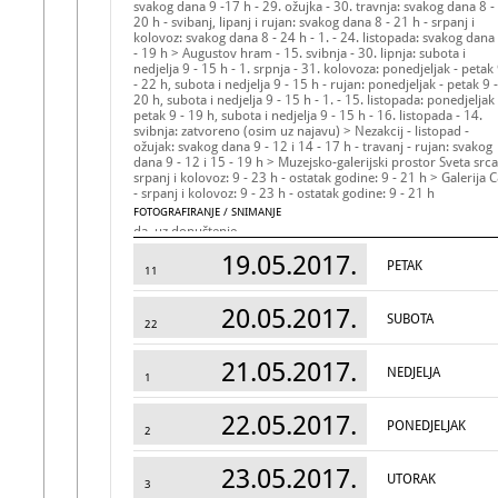
svakog dana 9 -17 h - 29. ožujka - 30. travnja: svakog dana 8 -
20 h - svibanj, lipanj i rujan: svakog dana 8 - 21 h - srpanj i
kolovoz: svakog dana 8 - 24 h - 1. - 24. listopada: svakog dana
- 19 h > Augustov hram - 15. svibnja - 30. lipnja: subota i
nedjelja 9 - 15 h - 1. srpnja - 31. kolovoza: ponedjeljak - petak
- 22 h, subota i nedjelja 9 - 15 h - rujan: ponedjeljak - petak 9 -
20 h, subota i nedjelja 9 - 15 h - 1. - 15. listopada: ponedjeljak 
petak 9 - 19 h, subota i nedjelja 9 - 15 h - 16. listopada - 14.
svibnja: zatvoreno (osim uz najavu) > Nezakcij - listopad -
ožujak: svakog dana 9 - 12 i 14 - 17 h - travanj - rujan: svakog
dana 9 - 12 i 15 - 19 h > Muzejsko-galerijski prostor Sveta srca
srpanj i kolovoz: 9 - 23 h - ostatak godine: 9 - 21 h > Galerija 
- srpanj i kolovoz: 9 - 23 h - ostatak godine: 9 - 21 h
FOTOGRAFIRANJE / SNIMANJE
da, uz dopuštenje
PRISTUP ZA POSJETITELJE S INVALIDITETOM
19.05.2017.
PETAK
Objekti Sv. Srca, Galerija C8 i Galerija Amfitetar imaju lift/ram
11
za invalidne osobe i pristup u sve djelove; Augustov hram ne
rampu za invalide; Amfiteatar ima djelomično osiguran pristu
20.05.2017.
za invalidne osobe.
SUBOTA
22
UNOS
Tončika Cukrov
21.05.2017.
NEDJELJA
1
22.05.2017.
PONEDJELJAK
2
23.05.2017.
UTORAK
3