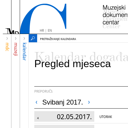
HR
|
EN
PRETRAŽIVANJE KALENDARA
mdc
muzeji
kalendar
Kalendar događ
Pregled mjeseca
PREPORUČI:
Svibanj 2017.
02.05.2017.
UTORAK
4