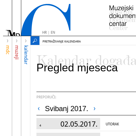
HR
|
EN
PRETRAŽIVANJE KALENDARA
mdc
muzeji
kalendar
Kalendar događ
Pregled mjeseca
PREPORUČI:
Svibanj 2017.
02.05.2017.
UTORAK
4