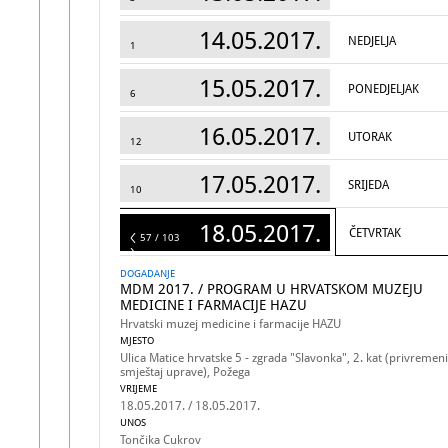
14.05.2017.
NEDJELJA
1
15.05.2017.
PONEDJELJAK
6
16.05.2017.
UTORAK
12
17.05.2017.
SRIJEDA
10
18.05.2017.
ČETVRTAK
103
57 / 103
DOGADANJE
MDM 2017. / PROGRAM U HRVATSKOM MUZEJU
MEDICINE I FARMACIJE HAZU
Hrvatski muzej medicine i farmacije HAZU
MJESTO
Ulica Matice hrvatske 5 - zgrada "Slavonka", 2. kat (privremeni
smještaj uprave), Požega
VRIJEME
18.05.2017. / 18.05.2017.
UNOS
Tončika Cukrov