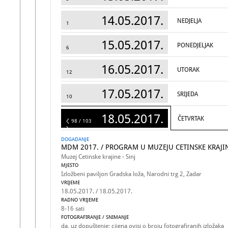
14.05.2017.
NEDJELJA
1
15.05.2017.
PONEDJELJAK
6
16.05.2017.
UTORAK
12
17.05.2017.
SRIJEDA
10
18.05.2017.
ČETVRTAK
103
98 / 103
DOGADANJE
MDM 2017. / PROGRAM U MUZEJU CETINSKE KRAJI
Muzej Cetinske krajine - Sinj
MJESTO
Izložbeni paviljon Gradska loža, Narodni trg 2, Zadar
VRIJEME
18.05.2017. / 18.05.2017.
RADNO VRIJEME
8-16 sati
FOTOGRAFIRANJE / SNIMANJE
da, uz dopuštenje; cijena ovisi o broju fotografiranih izložaka