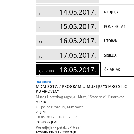
14.05.2017.
NEDJELJA
1
15.05.2017.
PONEDJELJAK
6
16.05.2017.
UTORAK
12
17.05.2017.
SRIJEDA
10
18.05.2017.
ČETVRTAK
103
25 / 103
DOGADANJE
MDM 2017. / PROGRAM U MUZEJU "STARO SELO
KUMROVEC"
Muzeji Hrvatskog zagorja - Muzej "Staro selo" Kumrovec
MJESTO
Ul. Josipa Broza 19, Kumrovec
VRIJEME
18.05.2017. / 18.05.2017.
RADNO VRIJEME
Ponedjeljak - petak: 8-16 sati
FOTOGRAFIRANJE / SNIMANJE