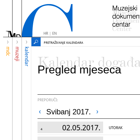
HR
|
EN
PRETRAŽIVANJE KALENDARA
mdc
muzeji
kalendar
Kalendar događ
Pregled mjeseca
PREPORUČI:
Svibanj 2017.
02.05.2017.
UTORAK
4