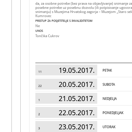
da, za osobne potrebe (bez prava na objavljivanje) snimanje z
posebne potrebe uz posebnu dozvolu (ili potpisivanje ugovor
snimanju) s Muzejima Hrvatskog zagorja – Muzejom „Staro sel
Kumrovec
PRISTUP ZA POSJETITELJE S INVALIDITETOM
Ne
UNOS
Tončika Cukrov
19.05.2017.
PETAK
11
20.05.2017.
SUBOTA
22
21.05.2017.
NEDJELJA
1
22.05.2017.
PONEDJELJAK
2
23.05.2017.
UTORAK
3