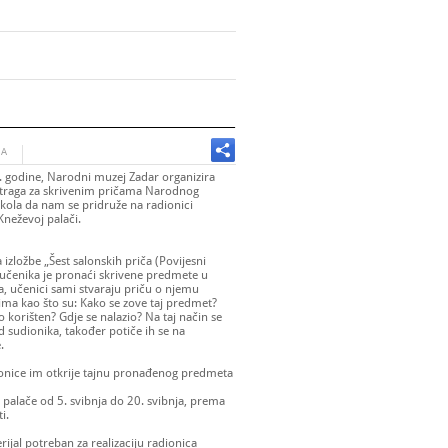
JA
odine, Narodni muzej Zadar organizira
otraga za skrivenim pričama Narodnog
ola da nam se pridruže na radionici
 Kneževoj palači.
izložbe „Šest salonskih priča (Povijesni
učenika je pronaći skrivene predmete u
, učenici sami stvaraju priču o njemu
njima kao što su: Kako se zove taj predmet?
io korišten? Gdje se nalazio? Na taj način se
d sudionika, također potiče ih se na
.
ionice im otkrije tajnu pronađenog predmeta
 palače od 5. svibnja do 20. svibnja, prema
i.
ijal potreban za realizaciju radionica