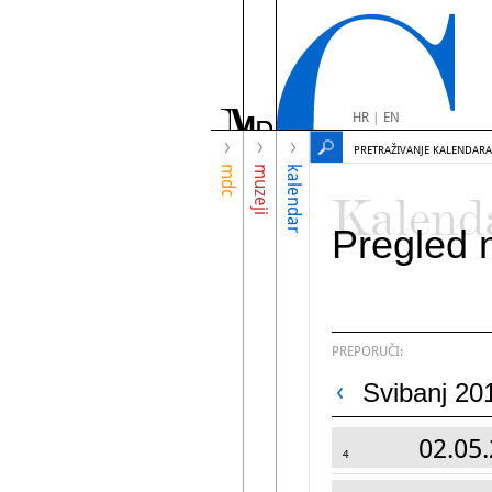
HR
|
EN
PRETRAŽIVANJE KALENDARA
mdc
muzeji
kalendar
Kalend
Pregled 
PREPORUČI:
Svibanj 20
02.05.
4