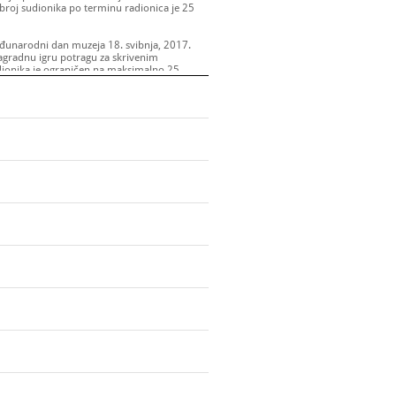
roj sudionika po terminu radionica je 25
đunarodni dan muzeja 18. svibnja, 2017.
agradnu igru potragu za skrivenim
ionika je ograničen na maksimalno 25
u 10 sati na Forumu gdje ih čeka djelatnik
 materijal, odnosno kartice teksta u kojem je
predmet (odjel Narodnog muzeja Zadar).
 doći do opisanog odjela, gdje ih čeka
edmeta, uslikati predmet i napisati njegov
iti potragu za sljedećim skrivenim predmetima
edmeta. Sudionici su podijeljeni u grupe od
ja prva ispuni zadatak osvaja prigodnu
Narodnog muzeja Zadar preko šaljivih kartica
predmetu kojeg moraju pronaći. Potiče ih se
enice o prostorima Narodnog muzeja Zadar,
nje pismenih pomagala pritom.
mz.hr ili na broj telefona: 023/251-851.
ionika i kontakt.