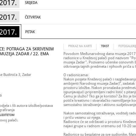
2017.
SRIJEDA
2017.
ČETVRTAK
2017.
PETAK
PRIKAZ NA KARTI
TEKST
FOTOGALERI
CE: POTRAGA ZA SKRIVENIM
UZEJA ZADAR / 22. EMA
Povodom Međunarodnog dana muzeja 2017. g
radionice u Kneževoj palači pod nazivom "P
muzeja Zadar". Pozivamo učenike osnovnih šk
otkrivanja tajnih predmeta i njihovih priča u
me Budinića 3, Zadar
O radionicama:
Nakon posjete Kneževoj palači i razgledavanja 
ambijenti Narodnog muzeja Zadar)“, zadatak 
prostoru izložbe. Nakon pronalaska predmeta
ispunjavajući pripremljeni radni listić s pita
ti
Čemu je služio? Tko ga je koristio? Za što je b
potiče kreativno i stvaralačko razmišljanje ko
samostalno istraživanje i aktivno sudjelovanje
djela i /ili autora izložbe/postava
grafiranja
Nakon samostalnog istraživanja, voditelj rad
ALIDITETOM
i priču vezanu uz njega.
ovoj palači.
Radionice će se održavati u prostoru Kneževe
najavi grupe u radnom vremenu od 10-20 sat
Radionice su besplatne za sve sudionike. Mater