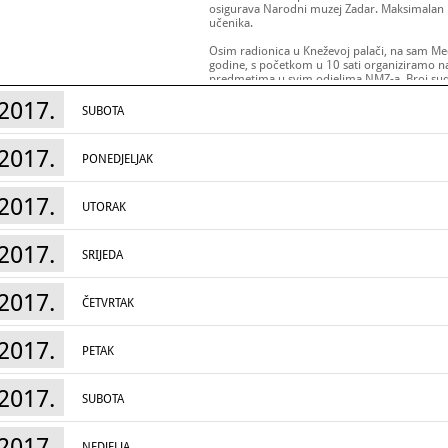
osigurava Narodni muzej Zadar. Maksimalan b
učenika.
Osim radionica u Kneževoj palači, na sam Me
godine, s početkom u 10 sati organiziramo n
predmetima u svim odjelima NMZ-a. Broj sud
osoba. Svi prijavljeni sudionici se okupljaju 
2017.
muzeja-voditelj. Voditelj im podijeli potreban
SUBOTA
opisano mjesto na kojem se nalazi skriveni 
Zadatak sudionika je otkriti koje je to mjesto,
sljedeća kartica teksta s opisom skrivenog pr
2017.
PONEDJELJAK
naziv, preuzeti drugu karticu teksta i nastav
sve dok ne sakupe pet fotografija i naziva pr
maksimalno pet sudionika po grupi. Grupa ko
2017.
nagradu.
UTORAK
Na ovaj način sudionici povezuju sve odjele 
s povijesnim činjenicama o svakom odjelu i 
2017.
SRIJEDA
na razmišljanje, a usvajaju i povijesne činj
potiče se i orijentacija u prostoru i korište
2017.
ČETVRTAK
Prijave pošaljite na e-mail adresu pedagog@n
Prilikom prijave potrebno je naglasiti dob sud
2017.
PETAK
2017.
SUBOTA
2017.
NEDJELJA