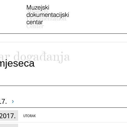
ar događanja
mjeseca
17.
2017.
UTORAK