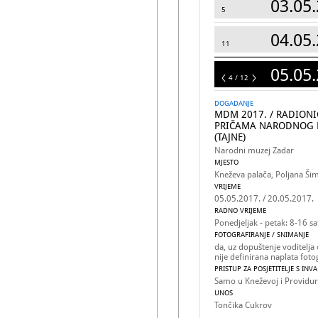
03.05.
5
04.05.
11
05.05.
12
4 / 12
DOGADANJE
MDM 2017. / RADIONI
PRIČAMA NARODNOG M
(TAJNE)
Narodni muzej Zadar
MJESTO
Kneževa palača, Poljana Ši
VRIJEME
05.05.2017. / 20.05.2017.
RADNO VRIJEME
Ponedjeljak - petak: 8-16 sa
FOTOGRAFIRANJE / SNIMANJE
da, uz dopuštenje voditelja o
nije definirana naplata foto
PRISTUP ZA POSJETITELJE S INV
Samo u Kneževoj i Providur
UNOS
Tončika Cukrov