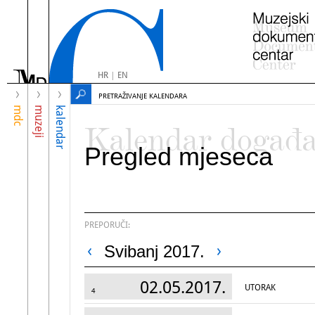
HR
|
EN
PRETRAŽIVANJE KALENDARA
mdc
muzeji
kalendar
Kalendar događ
Pregled mjeseca
PREPORUČI:
Svibanj 2017.
02.05.2017.
UTORAK
4