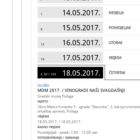
14.05.2017.
NEDJELJA
1
15.05.2017.
PONEDJELJAK
6
16.05.2017.
UTORAK
12
17.05.2017.
SRIJEDA
10
18.05.2017.
ČETVRTAK
103
30 / 103
IZLOŽBA
MDM 2017. / VINOGRADI NAŠI SVAGDAŠNJI
Gradski muzej Požega
MJESTO
Ulica Matice hrvatske 5 - zgrada "Slavonka", 2. kat (privremeni
smještaj uprave), Požega
VRIJEME
18.05.2017. / 18.05.2017.
RADNO VRIJEME
Ponedjeljak - petak: 7,00 - 15,00 sati
FOTOGRAFIRANJE / SNIMANJE