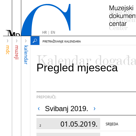
HR
|
EN
PRETRAŽIVANJE KALENDARA
mdc
muzeji
kalendar
Kalendar događ
Pregled mjeseca
PREPORUČI:
Svibanj 2019.
01.05.2019.
SRIJEDA
2