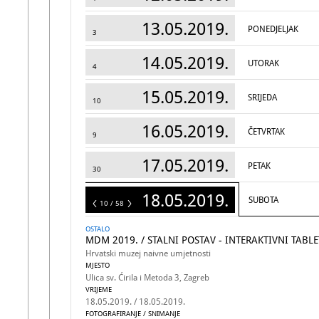
13.05.2019.
PONEDJELJAK
3
14.05.2019.
UTORAK
4
15.05.2019.
SRIJEDA
10
16.05.2019.
ČETVRTAK
9
17.05.2019.
PETAK
30
18.05.2019.
SUBOTA
58
10 / 58
OSTALO
MDM 2019. / STALNI POSTAV - INTERAKTIVNI TABLE
Hrvatski muzej naivne umjetnosti
MJESTO
Ulica sv. Ćirila i Metoda 3, Zagreb
VRIJEME
18.05.2019. / 18.05.2019.
FOTOGRAFIRANJE / SNIMANJE