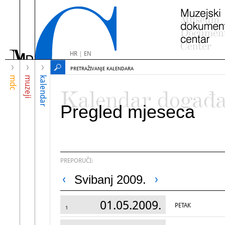
HR
|
EN
PRETRAŽIVANJE KALENDARA
mdc
muzeji
kalendar
Kalendar događ
Pregled mjeseca
PREPORUČI:
Svibanj 2009.
01.05.2009.
PETAK
1