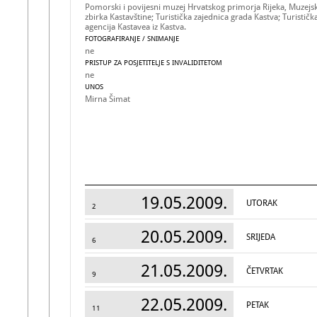
Pomorski i povijesni muzej Hrvatskog primorja Rijeka, Muzejs
zbirka Kastavštine; Turistička zajednica grada Kastva; Turističk
agencija Kastavea iz Kastva.
FOTOGRAFIRANJE / SNIMANJE
ne
PRISTUP ZA POSJETITELJE S INVALIDITETOM
ne
UNOS
Mirna Šimat
19.05.2009.
UTORAK
2
20.05.2009.
SRIJEDA
6
21.05.2009.
ČETVRTAK
9
22.05.2009.
PETAK
11