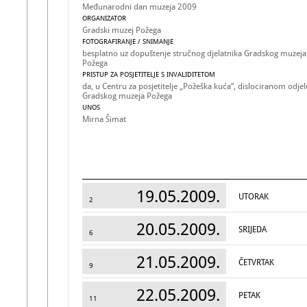
Međunarodni dan muzeja 2009
ORGANIZATOR
Gradski muzej Požega
FOTOGRAFIRANJE / SNIMANJE
besplatno uz dopuštenje stručnog djelatnika Gradskog muzeja
Požega
PRISTUP ZA POSJETITELJE S INVALIDITETOM
da, u Centru za posjetitelje „Požeška kuća“, dislociranom odjel
Gradskog muzeja Požega
UNOS
Mirna Šimat
19.05.2009.
UTORAK
2
20.05.2009.
SRIJEDA
6
21.05.2009.
ČETVRTAK
9
22.05.2009.
PETAK
11