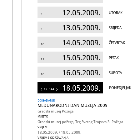
12.05.2009.
UTORAK
3
13.05.2009.
SRIJEDA
5
14.05.2009.
ČETVRTAK
10
15.05.2009.
PETAK
11
16.05.2009.
SUBOTA
10
18.05.2009.
PONEDJELJAK
44
17 / 44
DOGADANJE
MEĐUNARODNI DAN MUZEJA 2009
Gradski muzej Požega
MJESTO
Gradski muzej požega, Trg Svetog Trojstva 3, Požega
VRIJEME
18.05.2009. / 18.05.2009.
VRIJEME ODRŽAVANJA