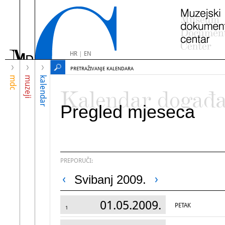
HR
|
EN
PRETRAŽIVANJE KALENDARA
mdc
muzeji
kalendar
Kalendar događ
Pregled mjeseca
PREPORUČI:
Svibanj 2009.
01.05.2009.
PETAK
1