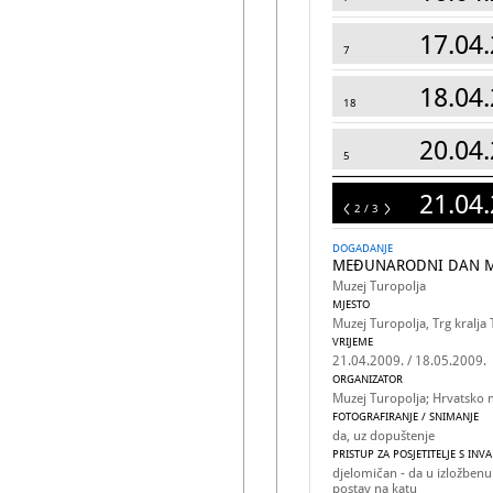
17.04.
7
18.04.
18
20.04.
5
21.04.
3
2 / 3
DOGADANJE
MEĐUNARODNI DAN M
Muzej Turopolja
MJESTO
Muzej Turopolja, Trg kralja 
VRIJEME
21.04.2009. / 18.05.2009.
ORGANIZATOR
Muzej Turopolja; Hrvatsko 
FOTOGRAFIRANJE / SNIMANJE
da, uz dopuštenje
PRISTUP ZA POSJETITELJE S INV
djelomičan - da u izložbenu
postav na katu