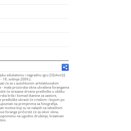
jsku edukativnu i nagradnu igru [U]okvir[i]
 - 18. svibnja 2009.).
nati će se s autohtonim arhitektonskim
ma - mala prozorska okna ukrašena forangama
obit će izrezane drvene predloške u obliku
ska krila i komad tkanine za zastore,
ne predloške ukrasit će crtežom i bojom po
upoznati na primjerima sa fotografija.
i motive koji su se nalazili na tekstilnim
ve forange pričvrstit će za okvir okna.
o uspomenu na ugodno druženje, kreativan
tini.