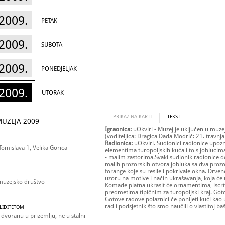
2009.
PETAK
2009.
SUBOTA
2009.
PONEDJELJAK
2009.
UTORAK
PRIKAZ NA KARTI
TEKST
UZEJA 2009
Igraonica:
uOkviri - Muzej je uključen u muze
(voditeljica: Dragica Dada Modrić: 21. travnja
Radionica:
uOkviri. Sudionici radionice upoz
Tomislava 1, Velika Gorica
elementima turopoljskih kuća i to s jobluci
- malim zastorima.Svaki sudionik radionice d
malih prozorskih otvora jobluka sa dva prozor
forange koje su resile i pokrivale okna. Drve
uzoru na motive i način ukrašavanja, koja će 
muzejsko društvo
Komade platna ukrasit će ornamentima, iscrtat
predmetima tipičnim za turopoljski kraj. Goto
Gotove radove polaznici će ponijeti kući ka
rad i podsjetnik što smo naučili o vlastitoj baš
ALIDITETOM
 dvoranu u prizemlju, ne u stalni