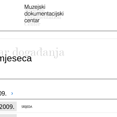
ar događanja
mjeseca
09.
2009.
SRIJEDA