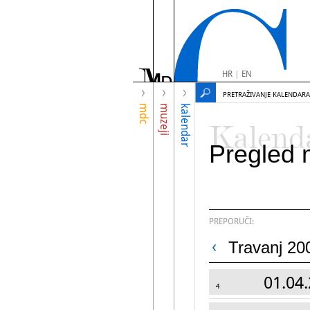
HR
|
EN
PRETRAŽIVANJE KALENDARA
mdc
muzeji
kalendar
Kalend
Pregled 
PREPORUČI:
Travanj 20
01.04.
4