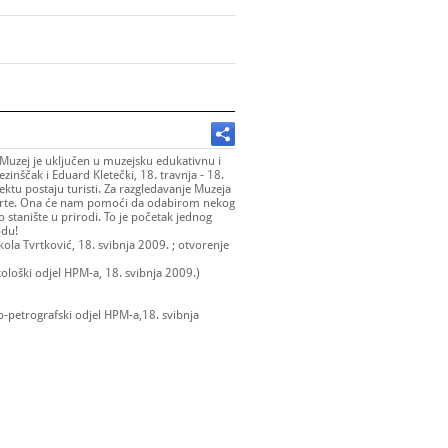
 Muzej je uključen u muzejsku edukativnu i
ezinščak i Eduard Kletečki, 18. travnja - 18.
ektu postaju turisti. Za razgledavanje Muzeja
e karte. Ona će nam pomoći da odabirom nekog
 stanište u prirodi. To je početak jednog
odu!
ikola Tvrtković, 18. svibnja 2009. ; otvorenje
ološki odjel HPM-a, 18. svibnja 2009.)
-petrografski odjel HPM-a,18. svibnja