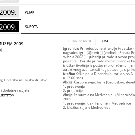
2009.
PETAK
2009.
SUBOTA
PRIKAZ NA KARTI
TEKST
UZEJA 2009
Igraonica:
Prirodoslovne atrakcije Hrvatske
-
ej
nagradnu igru [U]okvir[i] (voditelji: Renata Br
svibnja 2008.). Ljubitelji prirode u ovom proj
posjetitelji koriste prirodoslovne turističk
izloška (životinja iz postava) pronađemo njeno
atraktivnog avanturističkog putovanja u prir
izložba:
Krška polja Dinarida
(autor: dr. sc. N
u 12.00 sati)
ej; Hrvatsko muzejsko društvo
Akcija:
Čarobni svijet fosila
(Geološko-paleont
1. predavanja
 i dodatne rasvjete
2. projekcije
Akcija:
Iz muzeja na Medvednicu
(Mineraloško
ALIDITETOM
2009.)
1. predavanje:
Krški fenomeni Medvednice
2. izložba:
Stijene Medvednice