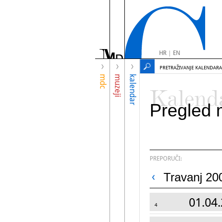
HR
|
EN
PRETRAŽIVANJE KALENDARA
mdc
muzeji
kalendar
Kalend
Pregled 
PREPORUČI:
Travanj 20
01.04.
4