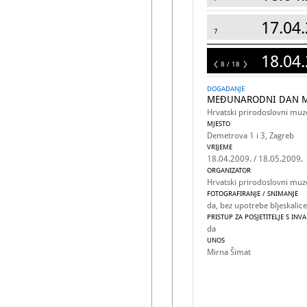
17.04.
7
18.04.
18
8 / 18
DOGADANJE
MEĐUNARODNI DAN M
Hrvatski prirodoslovni muz
MJESTO
Demetrova 1 i 3, Zagreb
VRIJEME
18.04.2009. / 18.05.2009.
ORGANIZATOR
Hrvatski prirodoslovni muz
FOTOGRAFIRANJE / SNIMANJE
da, bez upotrebe bljeskalice
PRISTUP ZA POSJETITELJE S INV
da
UNOS
Mirna Šimat