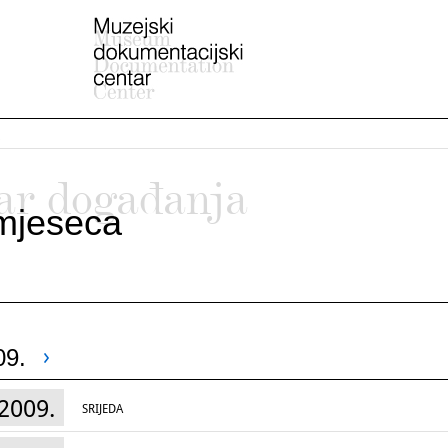
ar događanja
mjeseca
09.
2009.
SRIJEDA