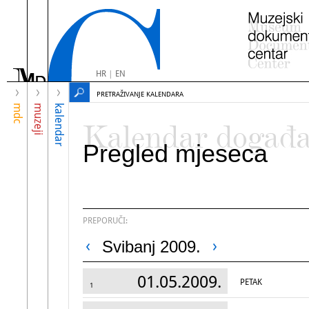
HR
|
EN
PRETRAŽIVANJE KALENDARA
mdc
muzeji
kalendar
Kalendar događ
Pregled mjeseca
PREPORUČI:
Svibanj 2009.
01.05.2009.
PETAK
1