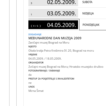
02.05.2009.
SUBOTA
3
03.05.2009.
NEDJELJA
1
04.05.2009.
PONEDJELJAK
6
4 / 6
DOGADANJE
MEĐUNARODNI DAN MUZEJA 2009
Zavičajni muzej Biograd na Moru
MJESTO
Obala kralja Petra Krešimira IV. 20, Biograd na moru
VRIJEME
04.05.2009. / 18.05.2009.
ORGANIZATOR
Zvičajni muzej Biograd na Moru; Hrvatsko muzejsko društvo
FOTOGRAFIRANJE / SNIMANJE
da
PRISTUP ZA POSJETITELJE S INVALIDITETOM
ne
UNOS
Mirna Šimat