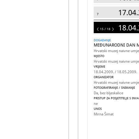
17.04.
7
18.04.
18
15 / 18
DOGADANJE
MEĐUNARODNI DAN M
Hrvatski muzej naivne umje
MJESTO
Hrvatski muzej naivne umjetn
VRIJEME
18.04.2009. / 18.05.2009.
ORGANIZATOR
Hrvatski muzej naivne umje
FOTOGRAFIRANJE / SNIMANJE
Da, bez bljeskalice
PRISTUP ZA POSJETITELJE S INV
ne
UNOS
Mirna Šimat