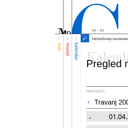
HR
|
EN
PRETRAŽIVANJE KALENDARA
mdc
muzeji
kalendar
Kalend
Pregled 
PREPORUČI:
Travanj 20
01.04.
4