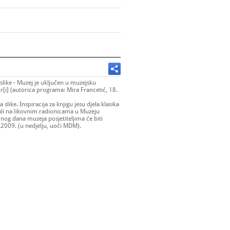
slike
- Muzej je uključen u muzejsku
r[i] (autorica programa: Mira Francetić, 18.
 slike.
Inspiracija za knjigu jesu djela klasika
stali na likovnim radionicama u Muzeju
g dana muzeja posjetiteljima će biti
2009. (u nedjelju, uoči MDM).