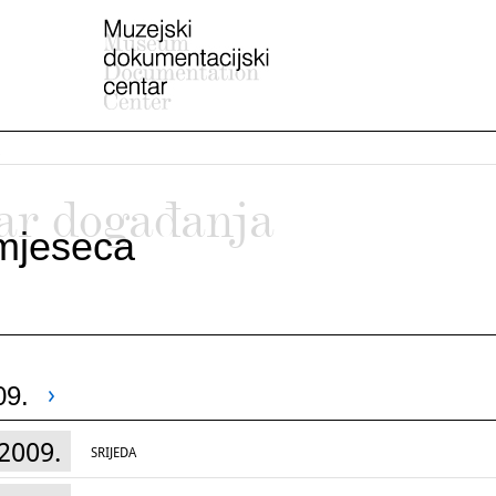
ar događanja
mjeseca
09.
2009.
SRIJEDA