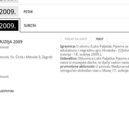
2009.
PETAK
2009.
SUBOTA
PRIKAZ NA KARTI
TEKST
UZEJA 2009
Igraonica:
U okviru /Luko Paljetak: Pjesme za 
tnosti
edukativnu i nagradnu igru Hrvatske - [U]okvi
travnja - 18. svibnja 2009.).
osti, Sv. Ćirila i Metoda 3, Zagreb
Izdavaštvo:
Slikovnica Luke Paljetka: Pjesme za
naive iz muzejske zbirke, te dječji radovi na
promotivne aktivnosti:
U povodu Međunarodno
omogućen slobodan ulaz u Muzej 17. svibnja 
tnosti
ALIDITETOM