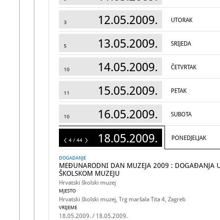
12.05.2009.
UTORAK
3
13.05.2009.
SRIJEDA
5
14.05.2009.
ČETVRTAK
10
15.05.2009.
PETAK
11
16.05.2009.
SUBOTA
10
18.05.2009.
PONEDJELJAK
44
4 / 44
DOGADANJE
MEĐUNARODNI DAN MUZEJA 2009 : DOGAĐANJA 
ŠKOLSKOM MUZEJU
Hrvatski školski muzej
MJESTO
Hrvatski školski muzej, Trg maršala Tita 4, Zagreb
VRIJEME
18.05.2009. / 18.05.2009.