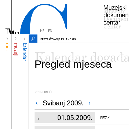
HR
|
EN
PRETRAŽIVANJE KALENDARA
mdc
muzeji
kalendar
Kalendar događ
Pregled mjeseca
PREPORUČI:
Svibanj 2009.
01.05.2009.
PETAK
1