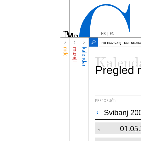
HR
|
EN
PRETRAŽIVANJE KALENDARA
mdc
muzeji
kalendar
Kalend
Pregled 
PREPORUČI:
Svibanj 20
01.05.
1