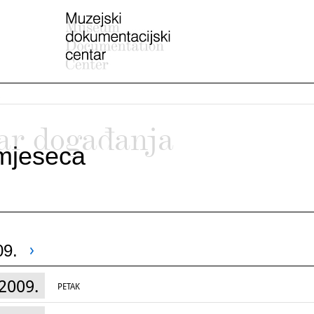
ar događanja
mjeseca
09.
2009.
PETAK