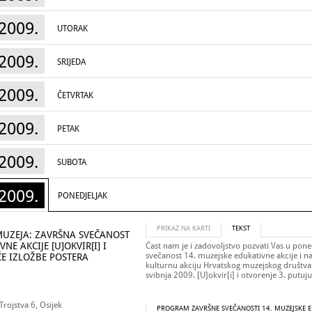
2009.
UTORAK
2009.
SRIJEDA
2009.
ČETVRTAK
2009.
PETAK
2009.
SUBOTA
2009.
PONEDJELJAK
PRIKAZ NA KARTI
TEKST
ZEJA: ZAVRŠNA SVEČANOST
NE AKCIJE [U]OKVIR[I] I
Čast nam je i zadovoljstvo pozvati Vas u pone
svečanost 14. muzejske edukativne akcije i n
ĆE IZLOŽBE POSTERA
kulturnu akciju Hrvatskog muzejskog druš
svibnja 2009.
[U]okvir[i]
i otvorenje 3. putuj
Trojstva 6, Osijek
PROGRAM ZAVRŠNE SVEČANOSTI 14. MUZEJSKE E