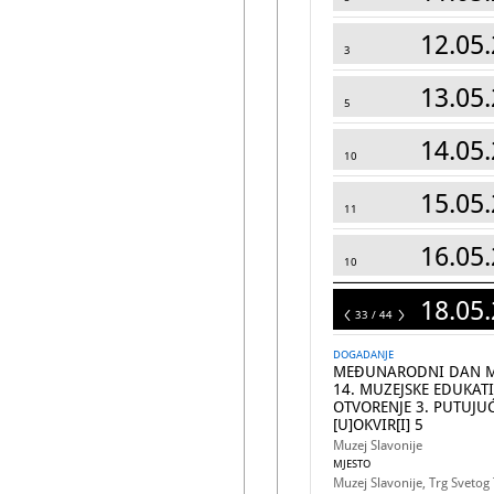
12.05.
3
13.05.
5
14.05.
10
15.05.
11
16.05.
10
18.05.
44
33 / 44
DOGADANJE
MEĐUNARODNI DAN MU
14. MUZEJSKE EDUKATIV
OTVORENJE 3. PUTUJU
[U]OKVIR[I] 5
Muzej Slavonije
MJESTO
Muzej Slavonije, Trg Svetog 