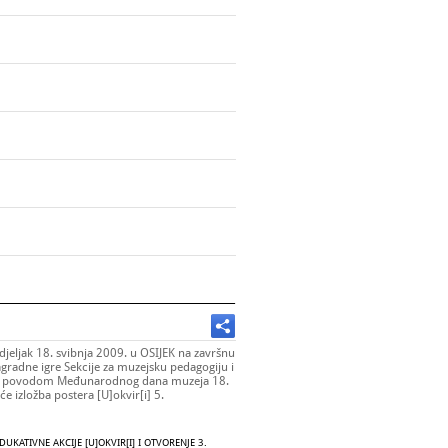
djeljak 18. svibnja 2009. u OSIJEK na završnu
agradne igre Sekcije za muzejsku pedagogiju i
tva povodom Međunarodnog dana muzeja 18.
uće izložba postera
[U]okvir[i] 5.
DUKATIVNE AKCIJE
[U]OKVIR[I]
I OTVORENJE 3.