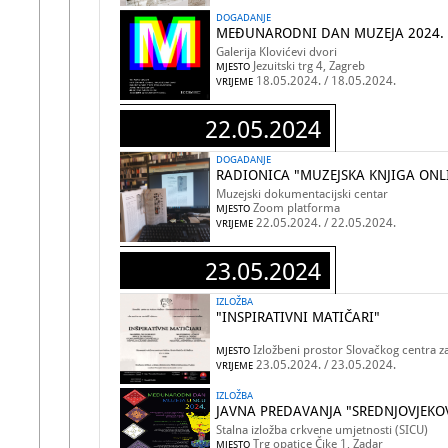
DOGADANJE
MEĐUNARODNI DAN MUZEJA 2024. U
Galerija Klovićevi dvori
Jezuitski trg 4, Zagreb
MJESTO
18.05.2024. / 18.05.2024.
VRIJEME
22.05.2024
DOGADANJE
RADIONICA "MUZEJSKA KNJIGA ONL
Muzejski dokumentacijski centar
Zoom platforma
MJESTO
22.05.2024. / 22.05.2024.
VRIJEME
23.05.2024
IZLOŽBA
"INSPIRATIVNI MATIČARI"
Izložbeni prostor Slovačkog centra z
MJESTO
23.05.2024. / 23.05.2024.
VRIJEME
IZLOŽBA
JAVNA PREDAVANJA "SREDNJOVJEKO
Stalna izložba crkvene umjetnosti (SICU)
Trg opatice Čike 1, Zadar
MJESTO