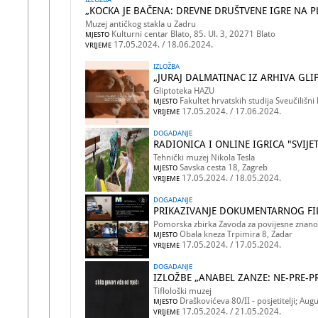
„KOCKA JE BAČENA: DREVNE DRUŠTVENE IGRE NA 
Muzej antičkog stakla u Zadru
Kulturni centar Blato, 85. Ul. 3, 20271 Blato
MJESTO
17.05.2024. / 18.06.2024.
VRIJEME
IZLOŽBA
„JURAJ DALMATINAC IZ ARHIVA GLI
Gliptoteka HAZU
Fakultet hrvatskih studija Sveučiliš
MJESTO
17.05.2024. / 17.06.2024.
VRIJEME
DOGADANJE
RADIONICA I ONLINE IGRICA "SVIJET
Tehnički muzej Nikola Tesla
Savska cesta 18, Zagreb
MJESTO
17.05.2024. / 18.05.2024.
VRIJEME
DOGADANJE
PRIKAZIVANJE DOKUMENTARNOG FIL
Pomorska zbirka Zavoda za povijesne znano
Obala kneza Trpimira 8, Zadar
MJESTO
17.05.2024. / 17.05.2024.
VRIJEME
DOGADANJE
IZLOŽBE „ANABEL ZANZE: NE-PRE-PR
Tiflološki muzej
Draškovićeva 80/II - posjetitelji; Aug
MJESTO
17.05.2024. / 21.05.2024.
VRIJEME