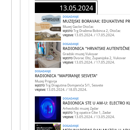
13.05.2024
DOGADANJE
MUZEJSKI BORAVAK: EDUKATIVNI P
Muzej Gacke Otočac
Trg Dražena Bobinca 2, Otočac
MJESTO
13.05.2024. / 17.05.2024.
VRIJEME
DOGADANJE
RADIONICA "HRVATSKE AUTENTIČNE 
Gradski muzej Vukovar
Dvorac Eltz, Županijska 2, Vukovar
MJESTO
13.05.2024. / 17.05.2024.
VRIJEME
DOGADANJE
RADIONICA "MAPIRANJE SESVETA"
Muzej Prigorja
Trg Dragutina Domjanića 5/1, Sesvete
MJESTO
13.05.2024. / 18.05.2024.
VRIJEME
DOGADANJE
RADIONICA STE U AM-U: ELECTRO K
Arheološki muzej Zadar
Trg opatice Čike 1, Zadar
MJESTO
13.05.2024. / 13.05.2024.
VRIJEME
DOGADANJE