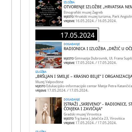
IZLOŽBA
OTVORENJE IZLOŽBE „HRVATSKA NE
Etnografski muzej Zagreb
Hrvatski muzej turizma, Park Angiolin
MJESTO
16.05.2024. / 16.05.2024.
VRIJEME
17.05.2024
DOGADANJE
RADIONICA I IZLOŽBA „DRŽIĆ U O
Gimnazija Dubrovnik, Ul. Frana Supi
MJESTO
17.05.2024. / 17.05.2024.
VRIJEME
IZLOŽBA
„BRŠLJAN I SMILJE – KRASNO BILJE“ I ORGANIZACI
Muzej Valpovštine
Edukacijsko-informacijski centar Matije Petra Katančić
MJESTO
17.05.2024. / 17.05.2024.
VRIJEME
DOGADANJE
ISTRAŽI „SKRIVENO“ - RADIONICE, 
ČOVJEKA I ZAVIČAJA"
Gradski muzej Virovitica
Trg bana J. Jelačića 23, Virovitica
MJESTO
17.05.2024. / 17.05.2024.
VRIJEME
IZLOŽBA