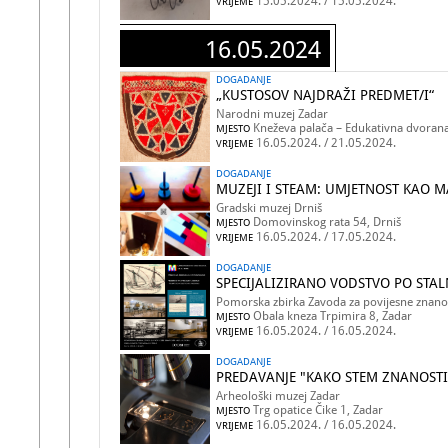
15.05.2024. / 15.05.2024.
VRIJEME
16.05.2024
DOGADANJE
„KUSTOSOV NAJDRAŽI PREDMET/I“
Narodni muzej Zadar
Kneževa palača – Edukativna dvorana
MJESTO
16.05.2024. / 21.05.2024.
VRIJEME
DOGADANJE
MUZEJI I STEAM: UMJETNOST KAO M
Gradski muzej Drniš
Domovinskog rata 54, Drniš
MJESTO
16.05.2024. / 17.05.2024.
VRIJEME
DOGADANJE
SPECIJALIZIRANO VODSTVO PO STA
Pomorska zbirka Zavoda za povijesne znano
Obala kneza Trpimira 8, Zadar
MJESTO
16.05.2024. / 16.05.2024.
VRIJEME
DOGADANJE
PREDAVANJE "KAKO STEM ZNANOST
Arheološki muzej Zadar
Trg opatice Čike 1, Zadar
MJESTO
16.05.2024. / 16.05.2024.
VRIJEME