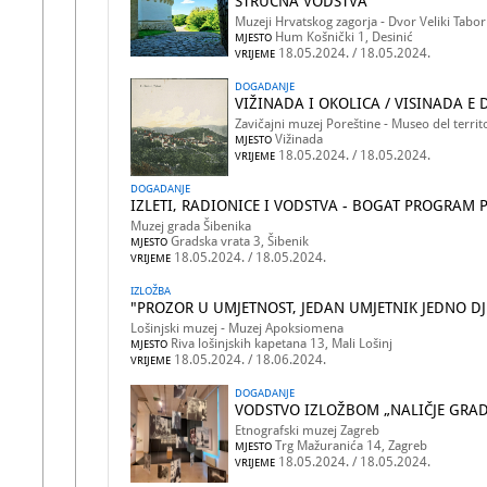
STRUČNA VODSTVA
Muzeji Hrvatskog zagorja - Dvor Veliki Tabor
Hum Košnički 1, Desinić
MJESTO
18.05.2024. / 18.05.2024.
VRIJEME
DOGADANJE
VIŽINADA I OKOLICA / VISINADA E 
Zavičajni muzej Poreštine - Museo del territ
Vižinada
MJESTO
18.05.2024. / 18.05.2024.
VRIJEME
DOGADANJE
IZLETI, RADIONICE I VODSTVA - BOGAT PROGR
Muzej grada Šibenika
Gradska vrata 3, Šibenik
MJESTO
18.05.2024. / 18.05.2024.
VRIJEME
IZLOŽBA
"PROZOR U UMJETNOST, JEDAN UMJETNIK JEDNO DJ
Lošinjski muzej - Muzej Apoksiomena
Riva lošinjskih kapetana 13, Mali Lošinj
MJESTO
18.05.2024. / 18.06.2024.
VRIJEME
DOGADANJE
VODSTVO IZLOŽBOM „NALIČJE GRADA
Etnografski muzej Zagreb
Trg Mažuranića 14, Zagreb
MJESTO
18.05.2024. / 18.05.2024.
VRIJEME