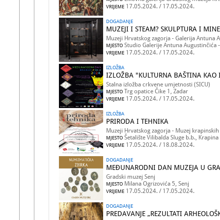
17.05.2024. / 17.05.2024.
VRIJEME
DOGADANJE
MUZEJI I STEAM? SKULPTURA I MINE
Muzeji Hrvatskog zagorja - Galerija Antuna 
Studio Galerije Antuna Augustinčića -
MJESTO
17.05.2024. / 17.05.2024.
VRIJEME
IZLOŽBA
IZLOŽBA "KULTURNA BAŠTINA KAO I
Stalna izložba crkvene umjetnosti (SICU)
Trg opatice Čike 1, Zadar
MJESTO
17.05.2024. / 17.05.2024.
VRIJEME
IZLOŽBA
PRIRODA I TEHNIKA
Muzeji Hrvatskog zagorja - Muzej krapinski
Šetalište Vilibalda Sluge b.b., Krapina
MJESTO
17.05.2024. / 18.08.2024.
VRIJEME
DOGADANJE
MEĐUNARODNI DAN MUZEJA U GRA
Gradski muzej Senj
Milana Ogrizovića 5, Senj
MJESTO
17.05.2024. / 17.05.2024.
VRIJEME
DOGADANJE
PREDAVANJE „REZULTATI ARHEOLOŠK