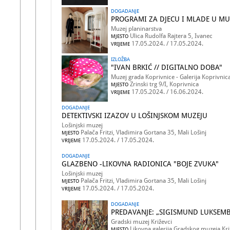
DOGADANJE
PROGRAMI ZA DJECU I MLADE U MU
Muzej planinarstva
Ulica Rudolfa Rajtera 5, Ivanec
MJESTO
17.05.2024. / 17.05.2024.
VRIJEME
IZLOŽBA
"IVAN BRKIĆ // DIGITALNO DOBA"
Muzej grada Koprivnice - Galerija Koprivnic
Zrinski trg 9/I, Koprivnica
MJESTO
17.05.2024. / 16.06.2024.
VRIJEME
DOGADANJE
DETEKTIVSKI IZAZOV U LOŠINJSKOM MUZEJU
Lošinjski muzej
Palača Fritzi, Vladimira Gortana 35, Mali Lošinj
MJESTO
17.05.2024. / 17.05.2024.
VRIJEME
DOGADANJE
GLAZBENO -LIKOVNA RADIONICA "BOJE ZVUKA"
Lošinjski muzej
Palača Fritzi, Vladimira Gortana 35, Mali Lošinj
MJESTO
17.05.2024. / 17.05.2024.
VRIJEME
DOGADANJE
PREDAVANJE: „SIGISMUND LUKSEMBU
Gradski muzej Križevci
Likovna galerija Gradskog muzeja Kr
MJESTO