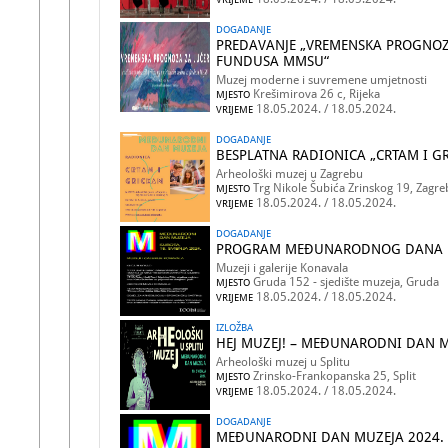
DOGADANJE
PREDAVANJE „VREMENSKA PROGNOZA
FUNDUSA MMSU“
Muzej moderne i suvremene umjetnosti
Krešimirova 26 c, Rijeka
MJESTO
18.05.2024. / 18.05.2024.
VRIJEME
DOGADANJE
BESPLATNA RADIONICA „CRTAM I 
Arheološki muzej u Zagrebu
Trg Nikole Šubića Zrinskog 19, Zagre
MJESTO
18.05.2024. / 18.05.2024.
VRIJEME
DOGADANJE
PROGRAM MEĐUNARODNOG DANA M
Muzeji i galerije Konavala
Gruda 152 - sjedište muzeja, Gruda
MJESTO
18.05.2024. / 18.05.2024.
VRIJEME
IZLOŽBA
HEJ MUZEJ! – MEĐUNARODNI DAN 
Arheološki muzej u Splitu
Zrinsko-Frankopanska 25, Split
MJESTO
18.05.2024. / 18.05.2024.
VRIJEME
DOGADANJE
MEĐUNARODNI DAN MUZEJA 2024. /