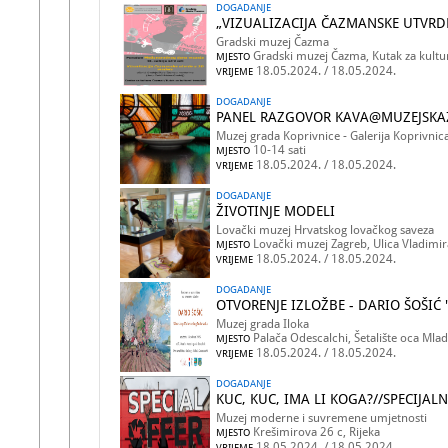
DOGADANJE
„VIZUALIZACIJA ČAZMANSKE UTVRD
Gradski muzej Čazma
Gradski muzej Čazma, Kutak za kultu
MJESTO
18.05.2024. / 18.05.2024.
VRIJEME
DOGADANJE
PANEL RAZGOVOR KAVA@MUZEJSKA
Muzej grada Koprivnice - Galerija Koprivnic
10-14 sati
MJESTO
18.05.2024. / 18.05.2024.
VRIJEME
DOGADANJE
ŽIVOTINJE MODELI
Lovački muzej Hrvatskog lovačkog saveza
Lovački muzej Zagreb, Ulica Vladimir
MJESTO
18.05.2024. / 18.05.2024.
VRIJEME
DOGADANJE
OTVORENJE IZLOŽBE - DARIO ŠOŠIĆ
Muzej grada Iloka
Palača Odescalchi, Šetalište oca Mlad
MJESTO
18.05.2024. / 18.05.2024.
VRIJEME
DOGADANJE
KUC, KUC, IMA LI KOGA?//SPECIJAL
Muzej moderne i suvremene umjetnosti
Krešimirova 26 c, Rijeka
MJESTO
18.05.2024. / 18.05.2024.
VRIJEME