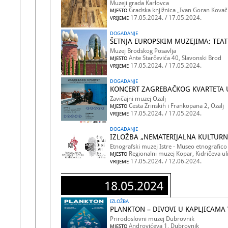
Muzeji grada Karlovca
Gradska knjižnica „Ivan Goran Kovačić
MJESTO
17.05.2024. / 17.05.2024.
VRIJEME
DOGADANJE
ŠETNJA EUROPSKIM MUZEJIMA: TEA
Muzej Brodskog Posavlja
Ante Starčevića 40, Slavonski Brod
MJESTO
17.05.2024. / 17.05.2024.
VRIJEME
DOGADANJE
KONCERT ZAGREBAČKOG KVARTETA 
Zavičajni muzej Ozalj
Cesta Zrinskih i Frankopana 2, Ozalj
MJESTO
17.05.2024. / 17.05.2024.
VRIJEME
DOGADANJE
IZLOŽBA „NEMATERIJALNA KULTURNA
Etnografski muzej Istre - Museo etnografico d
Regionalni muzej Kopar, Kidričeva uli
MJESTO
17.05.2024. / 12.06.2024.
VRIJEME
18.05.2024
IZLOŽBA
PLANKTON – DIVOVI U KAPLJICAMA
Prirodoslovni muzej Dubrovnik
Androvićeva 1, Dubrovnik
MJESTO