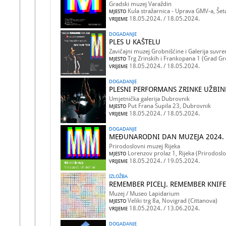
Gradski muzej Varaždin
Kula stražarnica - Uprava GMV-a, Šeta
MJESTO
18.05.2024. / 18.05.2024.
VRIJEME
DOGADANJE
PLES U KAŠTELU
Zavičajni muzej Grobnišćine i Galerija suv
Trg Zrinskih i Frankopana 1 (Grad Gr
MJESTO
18.05.2024. / 18.05.2024.
VRIJEME
DOGADANJE
PLESNI PERFORMANS ZRINKE UŽBINE
Umjetnička galerija Dubrovnik
Put Frana Supila 23, Dubrovnik
MJESTO
18.05.2024. / 18.05.2024.
VRIJEME
DOGADANJE
MEĐUNARODNI DAN MUZEJA 2024. P
Prirodoslovni muzej Rijeka
Lorenzov prolaz 1, Rijeka (Prirodoslo
MJESTO
18.05.2024. / 19.05.2024.
VRIJEME
IZLOŽBA
REMEMBER PICELJ. REMEMBER KNIFE
Muzej / Museo Lapidarium
Veliki trg 8a, Novigrad (Cittanova)
MJESTO
18.05.2024. / 13.06.2024.
VRIJEME
DOGADANJE