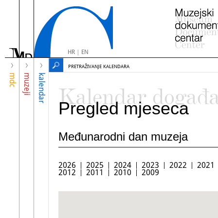
HR
|
EN
PRETRAŽIVANJE KALENDARA
mdc
muzeji
kalendar
Kalendar događ
Pregled mjeseca
Međunarodni dan muzeja
2026
2025
2024
2023
2022
2021
2012
2011
2010
2009