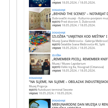
18.05.2024. / 18.05.2024.
VRIJEME
DOGADANJE
„BEHIND THE SCENES“ – NOTARIJA
Dubrovački muzeji - Kulturno-povijesni muz
Pred dvorom 3, Dubrovnik
MJESTO
18.05.2024. / 18.05.2024.
VRIJEME
DOGADANJE
IZLOŽBA "UMJETNIK KOD MEŠTRA" 
Muzeji Ivana Meštrovića - Galerija Meštrović
Šetalište Ivana Meštrovića 46, Split
MJESTO
18.05.2024. / 18.05.2024.
VRIJEME
IZLOŽBA
„REMEMBER PICELJ. REMEMBER KNIF
Muzej / Museo Lapidarium
Veliki trg 8a, Novigrad (Cittanova)
MJESTO
18.05.2024. / 18.05.2024.
VRIJEME
DOGADANJE
"NA SLJEME, NA SLJEME – OBILAZAK INDUSTRIJSK
Muzej Prigorja
Autobusni terminal Sesvete
MJESTO
18.05.2024. / 18.05.2024.
VRIJEME
DOGADANJE
MEĐUNARODNI DAN MUZEJA U RENE