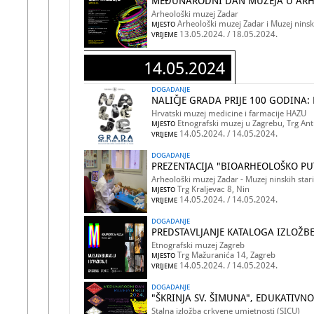
MEĐUNARODNI DAN MUZEJA U ARH
Arheološki muzej Zadar
Arheološki muzej Zadar i Muzej ninsk
MJESTO
13.05.2024. / 18.05.2024.
VRIJEME
14.05.2024
DOGADANJE
NALIČJE GRADA PRIJE 100 GODINA: 
Hrvatski muzej medicine i farmacije HAZU
Etnografski muzej u Zagrebu, Trg Ant
MJESTO
14.05.2024. / 14.05.2024.
VRIJEME
DOGADANJE
PREZENTACIJA "BIOARHEOLOŠKO PU
Arheološki muzej Zadar - Muzej ninskih star
Trg Kraljevac 8, Nin
MJESTO
14.05.2024. / 14.05.2024.
VRIJEME
DOGADANJE
PREDSTAVLJANJE KATALOGA IZLOŽBE
Etnografski muzej Zagreb
Trg Mažuranića 14, Zagreb
MJESTO
14.05.2024. / 14.05.2024.
VRIJEME
DOGADANJE
"ŠKRINJA SV. ŠIMUNA", EDUKATIVN
Stalna izložba crkvene umjetnosti (SICU)