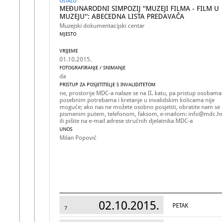
OSTALO
MEĐUNARODNI SIMPOZIJ ''MUZEJI FILMA - FILM U
MUZEJU'': ABECEDNA LISTA PREDAVAČA
Muzejski dokumentacijski centar
MJESTO
VRIJEME
01.10.2015.
FOTOGRAFIRANJE / SNIMANJE
da
PRISTUP ZA POSJETITELJE S INVALIDITETOM
ne, prostorije MDC-a nalaze se na II. katu, pa pristup osobama
posebnim potrebama i kretanje u invalidskim kolicama nije
moguće; ako nas ne možete osobno posjetiti, obratite nam se
pismenim putem, telefonom, faksom, e-mailom: info@mdc.h
ili pišite na e-mail adrese stručnih djelatnika MDC-a
UNOS
Milan Popović
02.10.2015.
PETAK
7