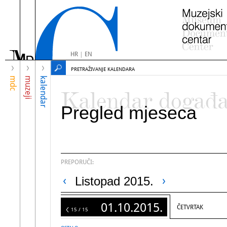
HR
|
EN
PRETRAŽIVANJE KALENDARA
mdc
muzeji
kalendar
Kalendar događ
Pregled mjeseca
PREPORUČI:
Listopad 2015.
01.10.2015.
ČETVRTAK
15
15 / 15