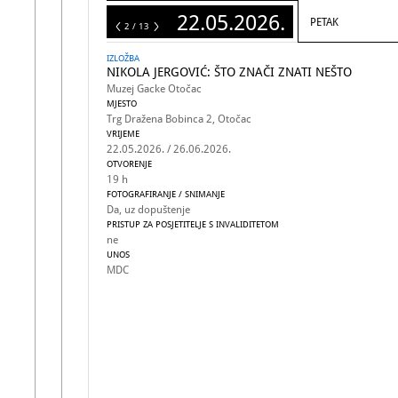
22.05.2026.
PETAK
13
2 / 13
IZLOŽBA
NIKOLA JERGOVIĆ: ŠTO ZNAČI ZNATI NEŠTO
Muzej Gacke Otočac
MJESTO
Trg Dražena Bobinca 2, Otočac
VRIJEME
22.05.2026. / 26.06.2026.
OTVORENJE
19 h
FOTOGRAFIRANJE / SNIMANJE
Da, uz dopuštenje
PRISTUP ZA POSJETITELJE S INVALIDITETOM
ne
UNOS
MDC