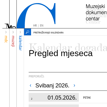
HR
|
EN
PRETRAŽIVANJE KALENDARA
mdc
muzeji
kalendar
Kalendar događ
Pregled mjeseca
PREPORUČI:
Svibanj 2026.
01.05.2026.
PETAK
2